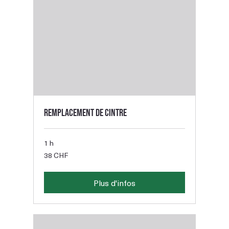
Remplacement de cintre
1 h
38
38 CHF
francs
suisses
Plus d'infos