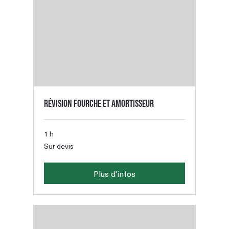
Révision fourche et amortisseur
1 h
Sur
Sur devis
devis
Plus d'infos