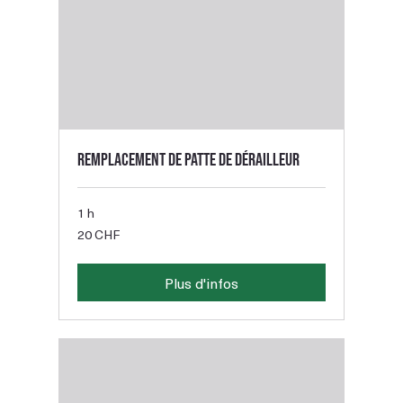
Remplacement de patte de dérailleur
1 h
20
20 CHF
francs
suisses
Plus d'infos