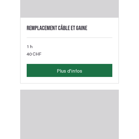
Remplacement câble et gaine
1 h
40
40 CHF
francs
suisses
Plus d'infos