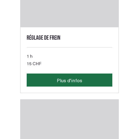
Réglage de frein
1 h
15
15 CHF
francs
suisses
Plus d'infos