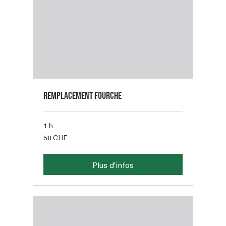
Remplacement fourche
1 h
58
58 CHF
francs
suisses
Plus d'infos