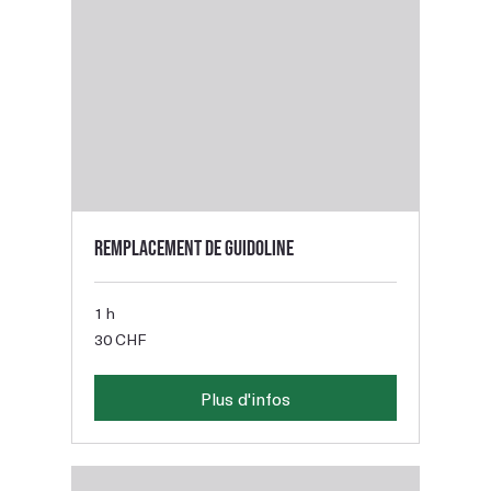
Remplacement de guidoline
1 h
30
30 CHF
francs
suisses
Plus d'infos