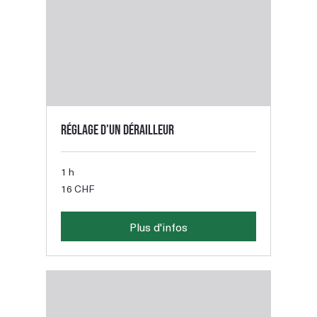
Réglage d'un dérailleur
1 h
16
16 CHF
francs
suisses
Plus d'infos