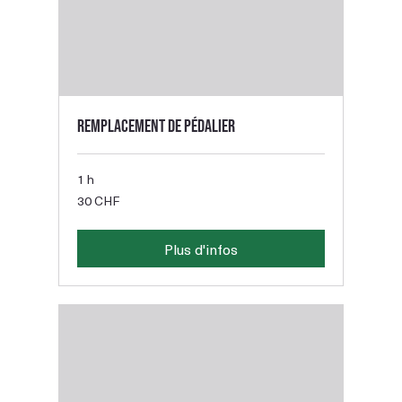
Remplacement de pédalier
1 h
30
30 CHF
francs
suisses
Plus d'infos