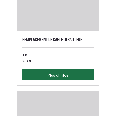
Remplacement de câble dérailleur
1 h
25
25 CHF
francs
suisses
Plus d'infos