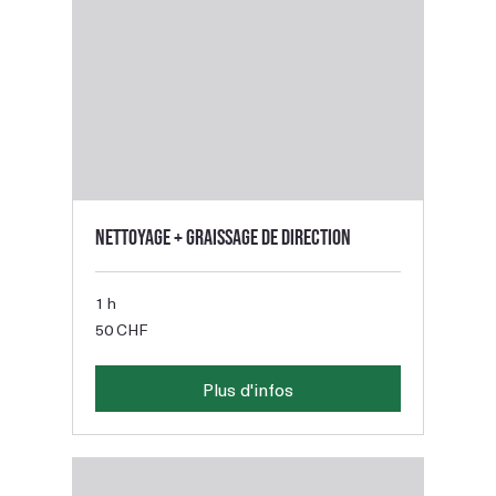
Nettoyage + graissage de direction
1 h
50
50 CHF
francs
suisses
Plus d'infos