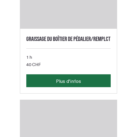
Graissage du boîtier de pédalier/remplct
1 h
40
40 CHF
francs
suisses
Plus d'infos