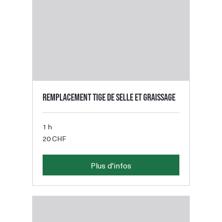
Remplacement tige de selle et graissage
1 h
20
20 CHF
francs
suisses
Plus d'infos