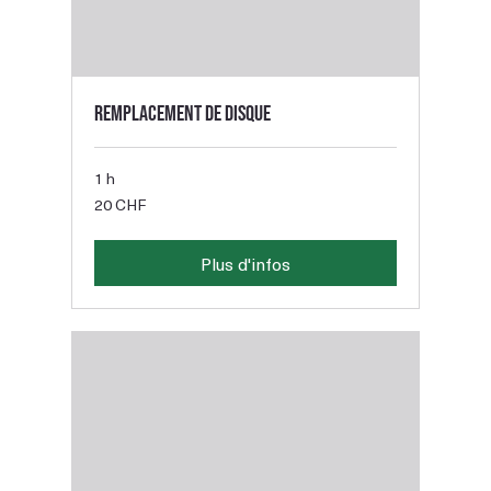
Remplacement de disque
1 h
20
20 CHF
francs
suisses
Plus d'infos