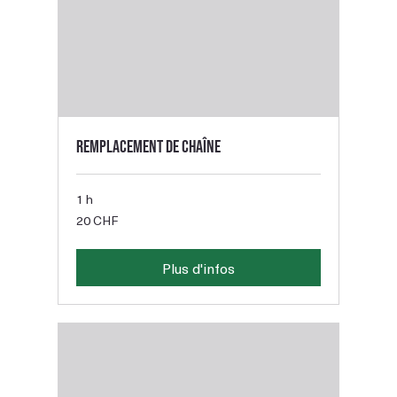
Remplacement de chaîne
1 h
20
20 CHF
francs
suisses
Plus d'infos