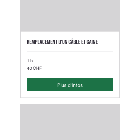
Remplacement d'un câble et gaine
1 h
40
40 CHF
francs
suisses
Plus d'infos