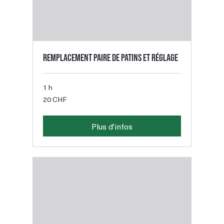
Remplacement paire de patins et réglage
1 h
20
20 CHF
francs
suisses
Plus d'infos