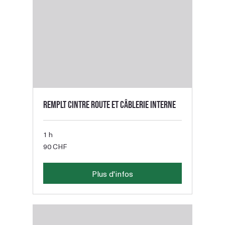
Remplt cintre route et câblerie interne
1 h
90
90 CHF
francs
suisses
Plus d'infos