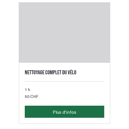
Nettoyage complet du vélo
1 h
50
50 CHF
francs
suisses
Plus d'infos