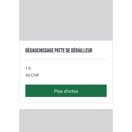
Dégauchissage patte de dérailleur
1 h
30
30 CHF
francs
suisses
Plus d'infos