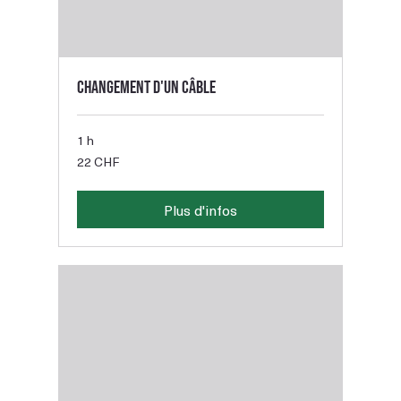
Changement d'un câble
1 h
22
22 CHF
francs
suisses
Plus d'infos