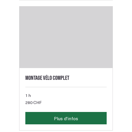
Montage vélo complet
1 h
280
280 CHF
francs
suisses
Plus d'infos