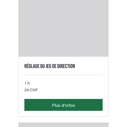
Réglage du jeu de direction
1 h
20
20 CHF
francs
suisses
Plus d'infos