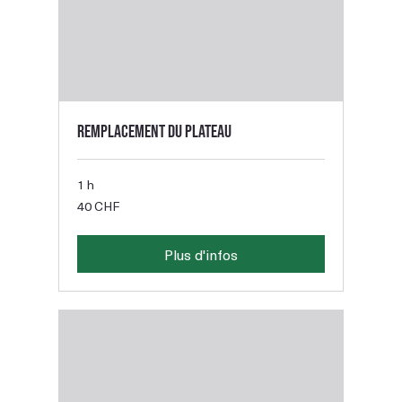
Remplacement du plateau
1 h
40
40 CHF
francs
suisses
Plus d'infos