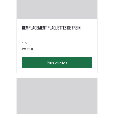
Remplacement plaquettes de frein
1 h
20
20 CHF
francs
suisses
Plus d'infos