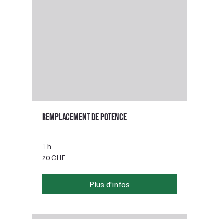
Remplacement de potence
1 h
20
20 CHF
francs
suisses
Plus d'infos