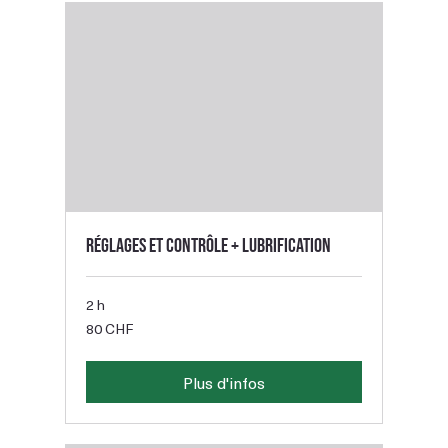
Réglages et contrôle + lubrification
2 h
80
80 CHF
francs
suisses
Plus d'infos