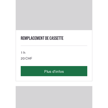
Remplacement de cassette
1 h
20
20 CHF
francs
suisses
Plus d'infos