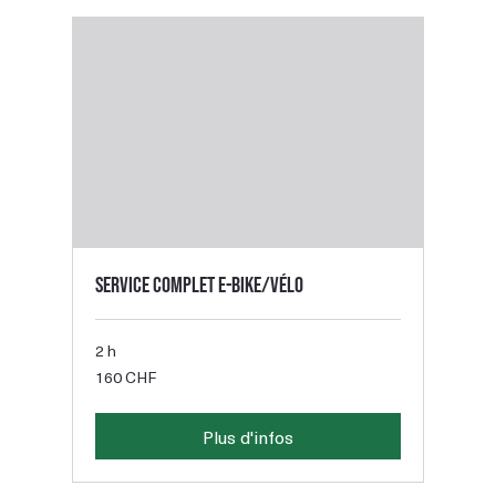
Service complet E-bike/Vélo
2 h
160
160 CHF
francs
suisses
Plus d'infos