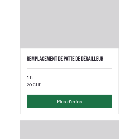
Remplacement de patte de dérailleur
1 h
20
20 CHF
francs
suisses
Plus d'infos