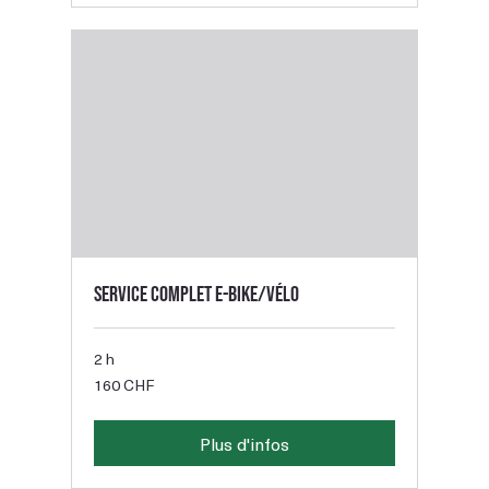
Service complet E-bike/Vélo
2 h
160
160 CHF
francs
suisses
Plus d'infos