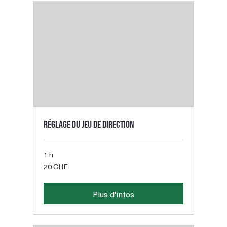
Réglage du jeu de direction
1 h
20
20 CHF
francs
suisses
Plus d'infos