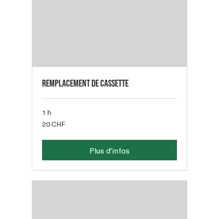
Remplacement de cassette
1 h
20
20 CHF
francs
suisses
Plus d'infos