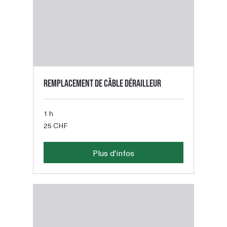
Remplacement de câble dérailleur
1 h
25
25 CHF
francs
suisses
Plus d'infos