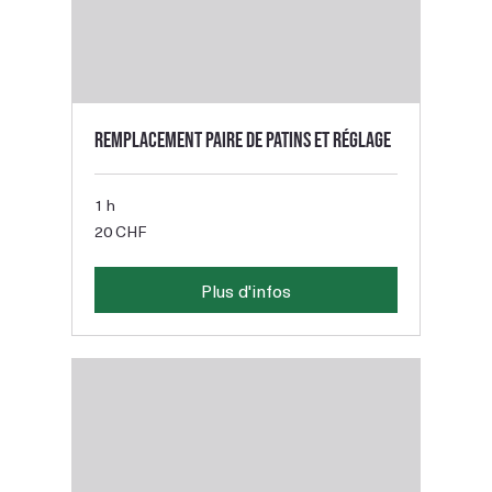
Remplacement paire de patins et réglage
1 h
20
20 CHF
francs
suisses
Plus d'infos