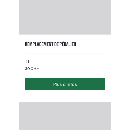
Remplacement de pédalier
1 h
30
30 CHF
francs
suisses
Plus d'infos