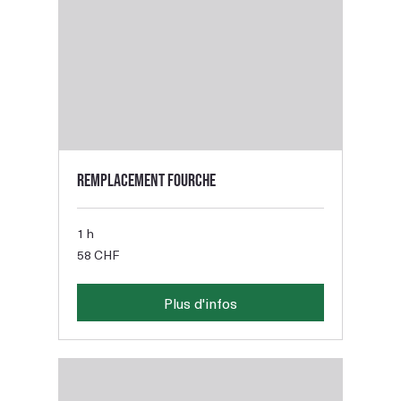
Remplacement fourche
1 h
58
58 CHF
francs
suisses
Plus d'infos