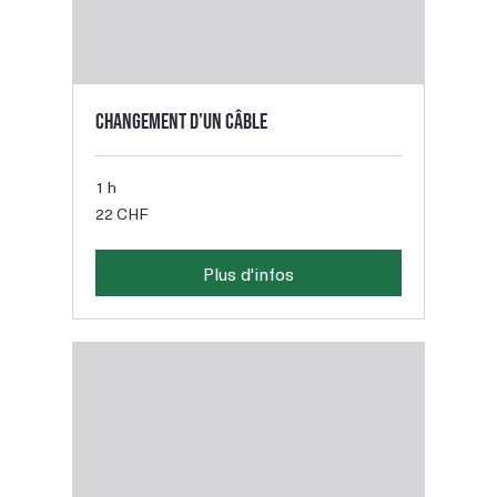
Changement d'un câble
1 h
22
22 CHF
francs
suisses
Plus d'infos