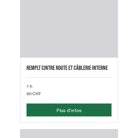
Remplt cintre route et câblerie interne
1 h
90
90 CHF
francs
suisses
Plus d'infos