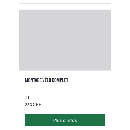
Montage vélo complet
1 h
280
280 CHF
francs
suisses
Plus d'infos