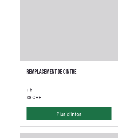
Remplacement de cintre
1 h
38
38 CHF
francs
suisses
Plus d'infos