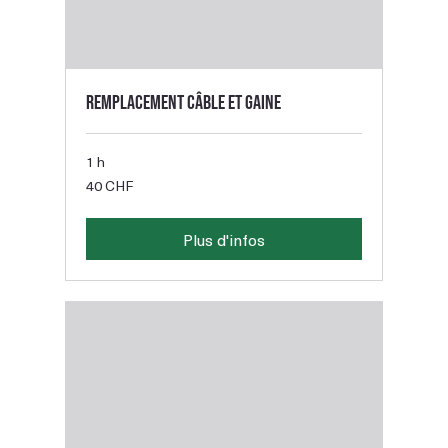
Remplacement câble et gaine
1 h
40
40 CHF
francs
suisses
Plus d'infos