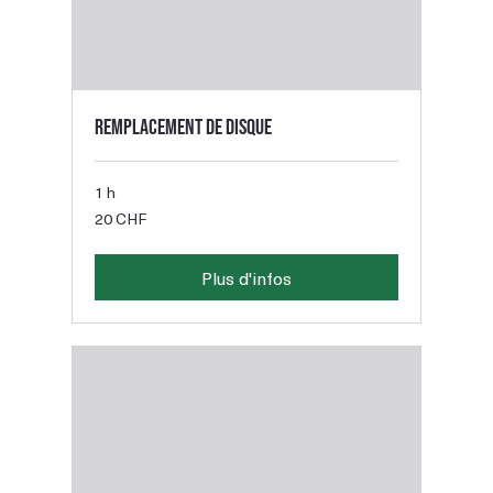
Remplacement de disque
1 h
20
20 CHF
francs
suisses
Plus d'infos