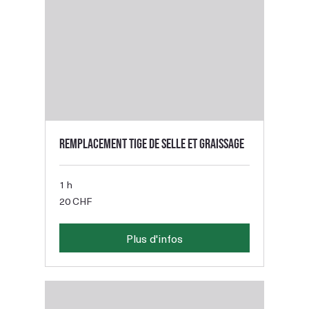
Remplacement tige de selle et graissage
1 h
20
20 CHF
francs
suisses
Plus d'infos