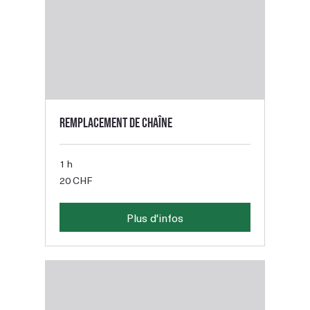
Remplacement de chaîne
1 h
20
20 CHF
francs
suisses
Plus d'infos