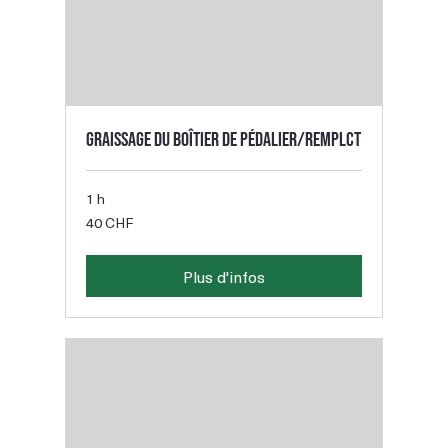
Graissage du boîtier de pédalier/remplct
1 h
40
40 CHF
francs
suisses
Plus d'infos