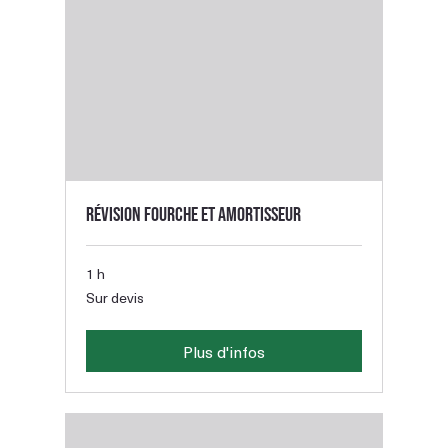
Révision fourche et amortisseur
1 h
Sur
Sur devis
devis
Plus d'infos