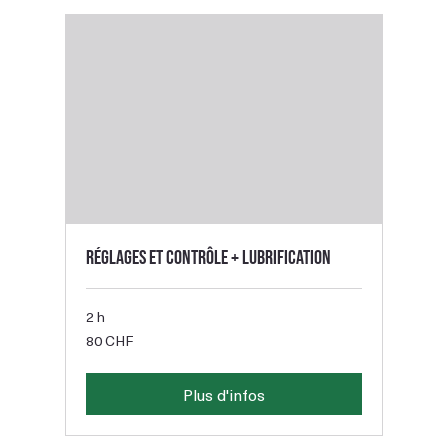
Réglages et contrôle + lubrification
2 h
80
80 CHF
francs
suisses
Plus d'infos