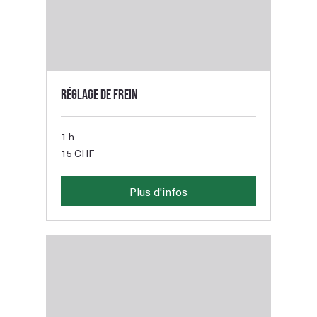
Réglage de frein
1 h
15
15 CHF
francs
suisses
Plus d'infos