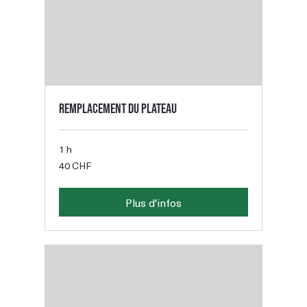
Remplacement du plateau
1 h
40
40 CHF
francs
suisses
Plus d'infos