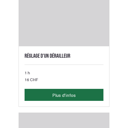
Réglage d'un dérailleur
1 h
16
16 CHF
francs
suisses
Plus d'infos