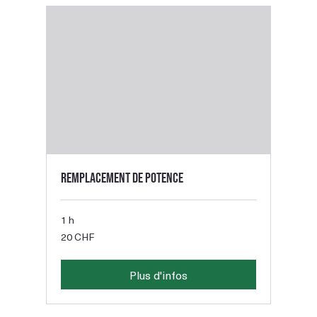
Remplacement de potence
1 h
20
20 CHF
francs
suisses
Plus d'infos