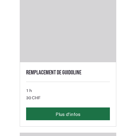
Remplacement de guidoline
1 h
30
30 CHF
francs
suisses
Plus d'infos