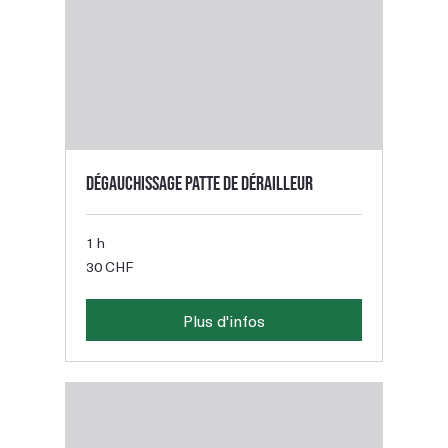
Dégauchissage patte de dérailleur
1 h
30
30 CHF
francs
suisses
Plus d'infos