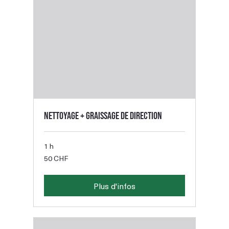
Nettoyage + graissage de direction
1 h
50
50 CHF
francs
suisses
Plus d'infos