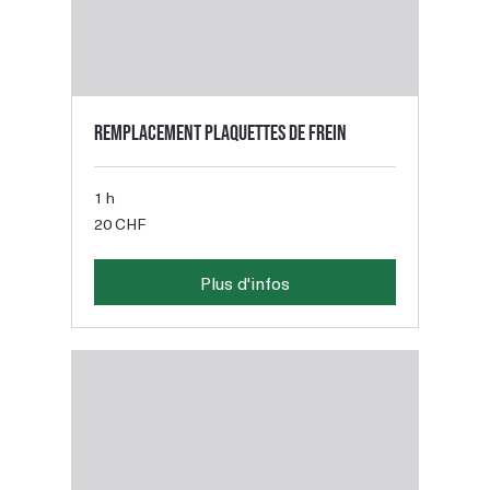
Remplacement plaquettes de frein
1 h
20
20 CHF
francs
suisses
Plus d'infos