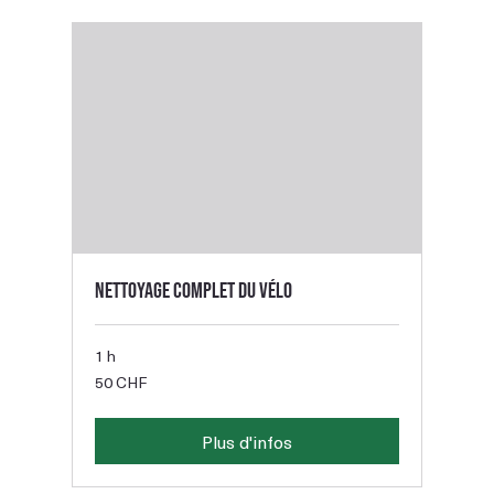
Nettoyage complet du vélo
1 h
50
50 CHF
francs
suisses
Plus d'infos