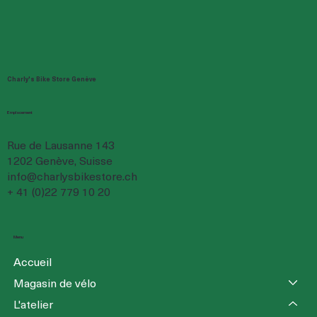
Charly's Bike Store Genève
Emplacement
Rue de Lausanne 143
1202 Genève, Suisse
info@charlysbikestore.ch
+ 41 (0)22 779 10 20
Menu
Accueil
Magasin de vélo
L'atelier