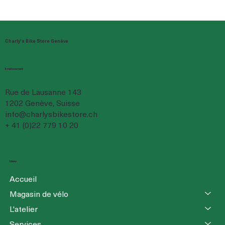
Charly's Bike Store Genève
Emplacement
Rue de Lausanne 143
1202 Genève, Suisse
info@charlysbikestore.ch
+ 41 (0)22 779 10 20
Menu
Accueil
Magasin de vélo
L'atelier
Services