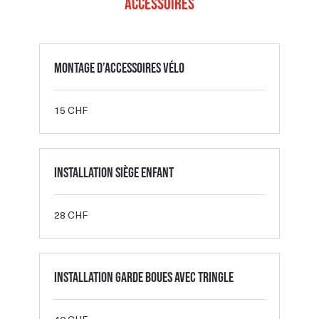
Accessoires
Montage d’accessoires vélo
15
15 CHF
francs
suisses
Installation siège enfant
28
28 CHF
francs
suisses
Installation garde boues avec tringle
40