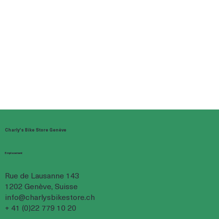
Charly's Bike Store Genève
Emplacement
Rue de Lausanne 143
1202 Genève, Suisse
info@charlysbikestore.ch
+ 41 (0)22 779 10 20