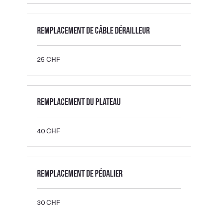
Remplacement de câble dérailleur
25
25 CHF
francs
suisses
Remplacement du plateau
40
40 CHF
francs
suisses
Remplacement de pédalier
30
30 CHF
francs
suisses