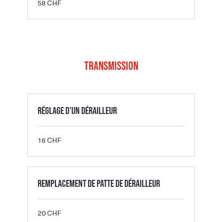
58 CHF
francs
suisses
Transmission
Réglage d'un dérailleur
16
16 CHF
francs
suisses
Remplacement de patte de dérailleur
20
20 CHF
francs
suisses