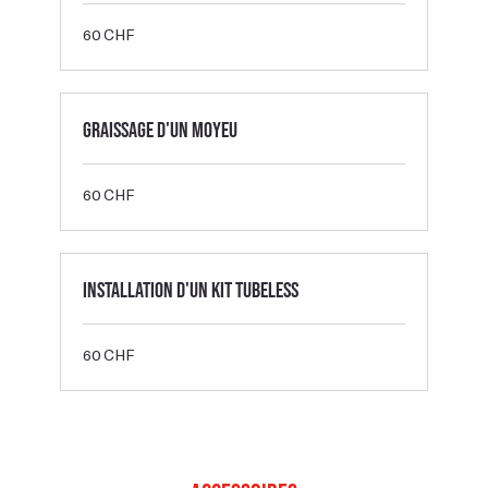
60
60 CHF
francs
suisses
Graissage d'un moyeu
60
60 CHF
francs
suisses
Installation d'un kit Tubeless
60
60 CHF
francs
suisses