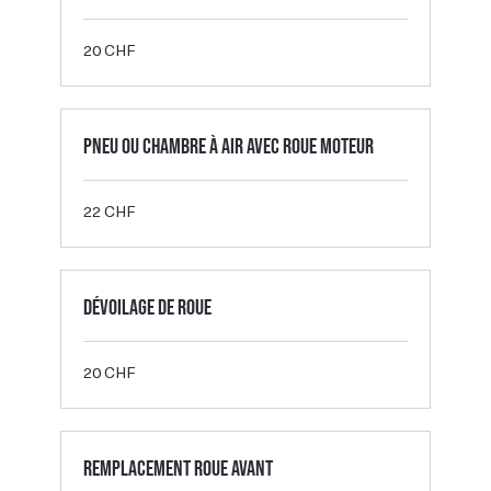
20
20 CHF
francs
suisses
Pneu ou Chambre à air avec roue moteur
22
22 CHF
francs
suisses
Dévoilage de roue
20
20 CHF
francs
suisses
Remplacement roue avant