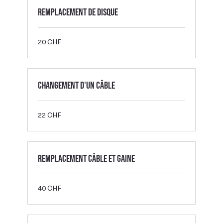
Remplacement de disque
20
20 CHF
francs
suisses
Changement d'un câble
22
22 CHF
francs
suisses
Remplacement câble et gaine
40
40 CHF
francs
suisses