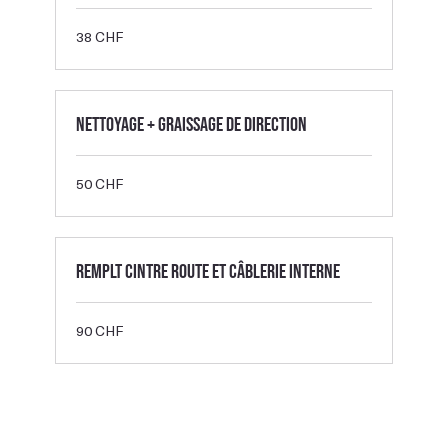
38
38 CHF
francs
suisses
Nettoyage + graissage de direction
50
50 CHF
francs
suisses
Remplt cintre route et câblerie interne
90
90 CHF
francs
suisses