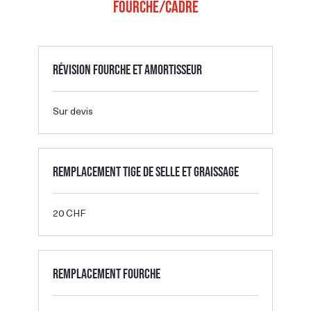
Fourche/Cadre
Révision fourche et amortisseur
Sur
Sur devis
devis
Remplacement tige de selle et graissage
20
20 CHF
francs
suisses
Remplacement fourche
58