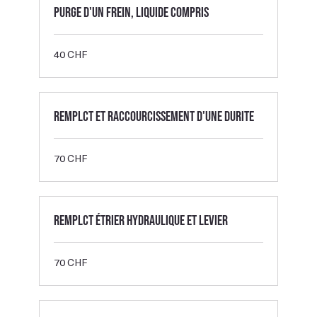
Purge d'un frein, liquide compris
40
40 CHF
francs
suisses
Remplct et raccourcissement d'une durite
70
70 CHF
francs
suisses
Remplct étrier hydraulique et levier
70
70 CHF
francs
suisses