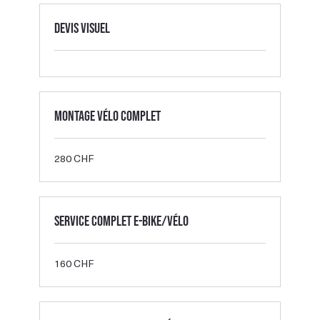
Devis visuel
Montage vélo complet
280
280 CHF
francs
suisses
Service complet E-bike/Vélo
160
160 CHF
francs
suisses