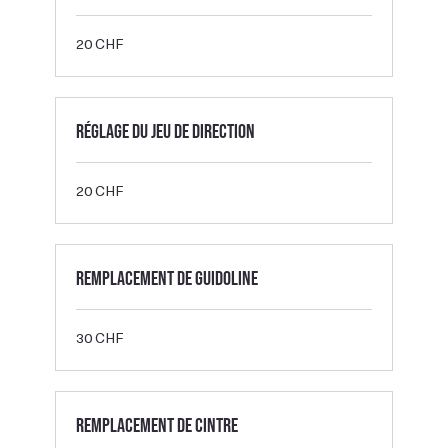
20
20 CHF
francs
suisses
Réglage du jeu de direction
20
20 CHF
francs
suisses
Remplacement de guidoline
30
30 CHF
francs
suisses
Remplacement de cintre