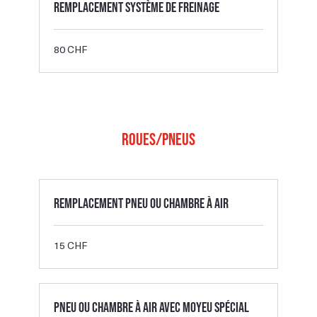
Remplacement système de freinage
80
80 CHF
francs
suisses
Roues/Pneus
Remplacement Pneu ou Chambre à air
15
15 CHF
francs
suisses
Pneu ou Chambre à air avec moyeu spécial