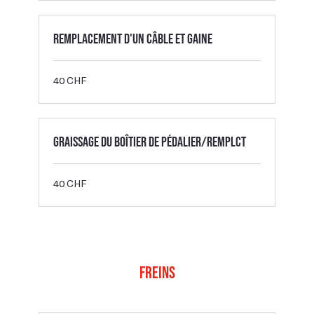
Remplacement d'un câble et gaine
40
40 CHF
francs
suisses
Graissage du boîtier de pédalier/remplct
40
40 CHF
francs
suisses
Freins