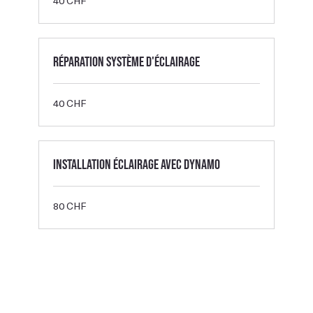
40 CHF
francs
suisses
Réparation système d'éclairage
40
40 CHF
francs
suisses
Installation éclairage avec dynamo
80
80 CHF
francs
suisses