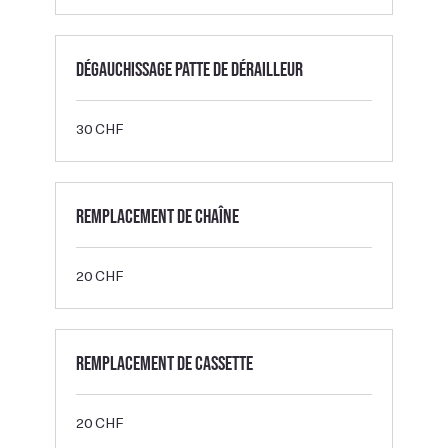
Dégauchissage patte de dérailleur
30
30 CHF
francs
suisses
Remplacement de chaîne
20
20 CHF
francs
suisses
Remplacement de cassette
20
20 CHF
francs
suisses