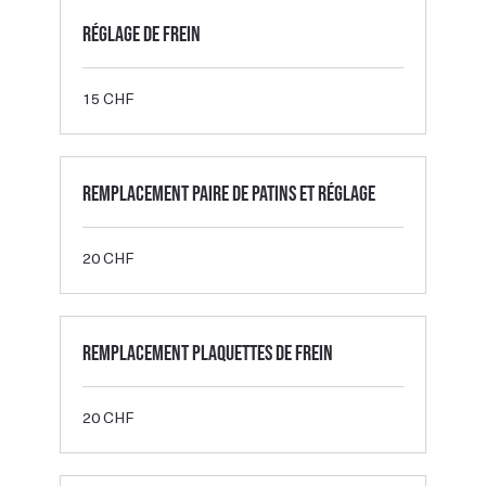
Réglage de frein
15
15 CHF
francs
suisses
Remplacement paire de patins et réglage
20
20 CHF
francs
suisses
Remplacement plaquettes de frein
20
20 CHF
francs
suisses