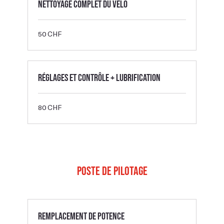
Nettoyage complet du vélo
50
50 CHF
francs
suisses
Réglages et contrôle + lubrification
80
80 CHF
francs
suisses
Poste de pilotage
Remplacement de potence