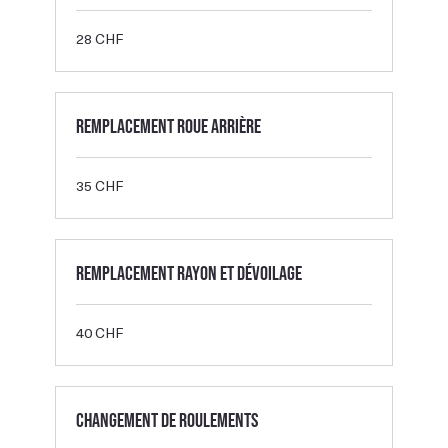
28
28 CHF
francs
suisses
Remplacement roue arrière
35
35 CHF
francs
suisses
Remplacement rayon et dévoilage
40
40 CHF
francs
suisses
Changement de roulements