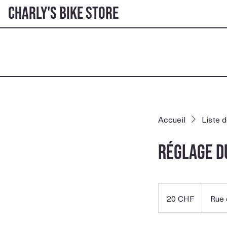
Charly's Bike Store
Accueil
Liste 
Réglage du
20
francs
20 CHF
Rue 
suisses