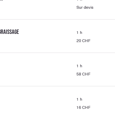
Sur
Sur devis
devis
graissage
1 h
20
20 CHF
francs
suisses
1 h
58
58 CHF
francs
suisses
1 h
16
16 CHF
francs
suisses