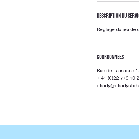
Description du servi
Réglage du jeu de d
Coordonnées
Rue de Lausanne 1
+ 41 (0)22 779 10 
charly@charlysbik