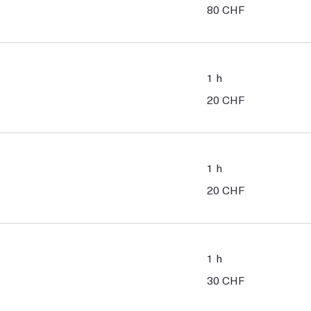
80
80 CHF
francs
suisses
1 h
20
20 CHF
francs
suisses
1 h
20
20 CHF
francs
suisses
1 h
30
30 CHF
francs
suisses