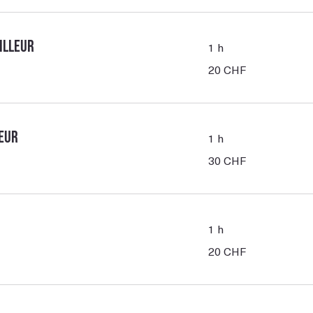
illeur
1 h
20
20 CHF
francs
suisses
leur
1 h
30
30 CHF
francs
suisses
1 h
20
20 CHF
francs
suisses