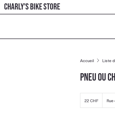
Charly's Bike Store
Accueil
Liste 
Pneu ou C
22
francs
22 CHF
Rue 
suisses