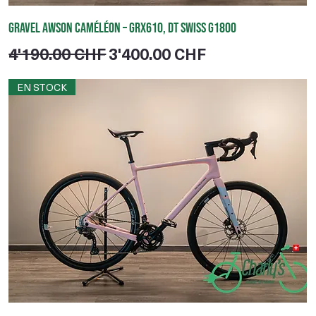
Gravel Awson Caméléon – GRX610, DT Swiss G1800
Prix original
Prix promotionnel
4'190.00 CHF
3'400.00 CHF
EN STOCK