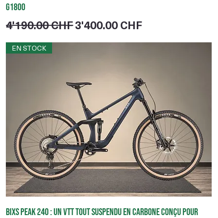
G1800
Prix original
Prix promotionnel
4'190.00 CHF
3'400.00 CHF
EN STOCK
BIXS Peak 240 : un VTT tout suspendu en carbone conçu pour