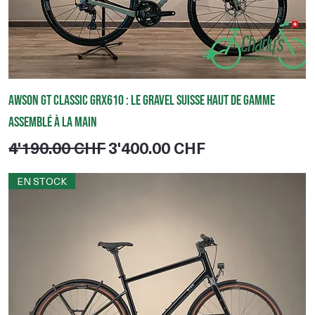
Awson GT Classic GRX610 : le gravel suisse haut de gamme
assemblé à la main
Prix original
Prix promotionnel
4'190.00 CHF
3'400.00 CHF
EN STOCK