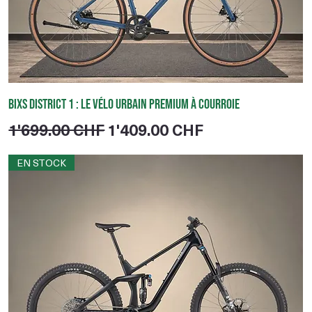
BIXS District 1 : le vélo urbain premium à courroie
Prix original
Prix promotionnel
1'699.00 CHF
1'409.00 CHF
EN STOCK