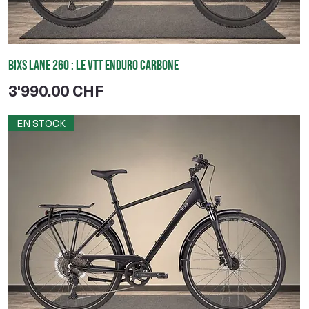
BIXS Lane 260 : le VTT enduro carbone
Prix
3'990.00 CHF
EN STOCK