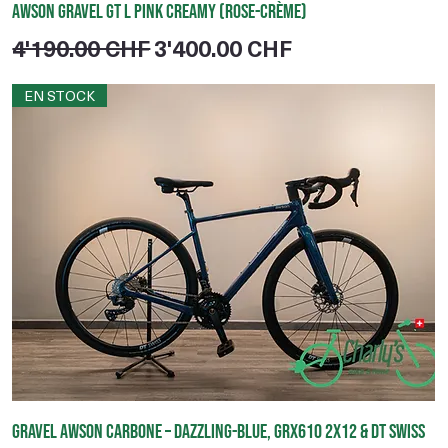
Awson Gravel GT L Pink Creamy (Rose-Crème)
Prix original
Prix promotionnel
4'190.00 CHF
3'400.00 CHF
EN STOCK
Gravel Awson Carbone – Dazzling-Blue, GRX610 2x12 & DT Swiss