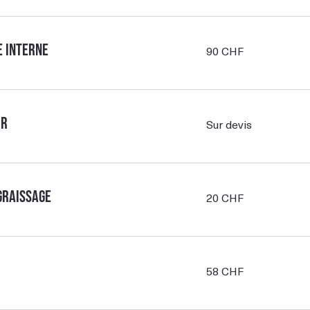
90
e interne
90 CHF
francs
suisses
Sur
ur
Sur devis
devis
20
graissage
20 CHF
francs
suisses
58
58 CHF
francs
suisses