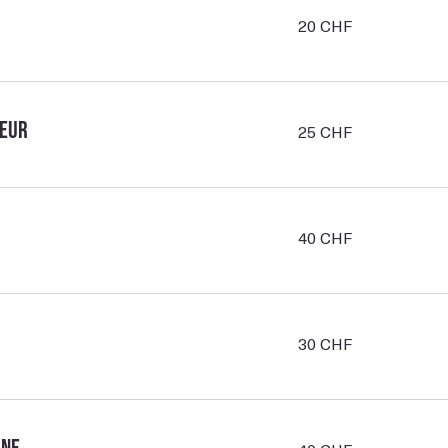
20
20 CHF
francs
suisses
25
leur
25 CHF
francs
suisses
40
40 CHF
francs
suisses
30
30 CHF
francs
suisses
40