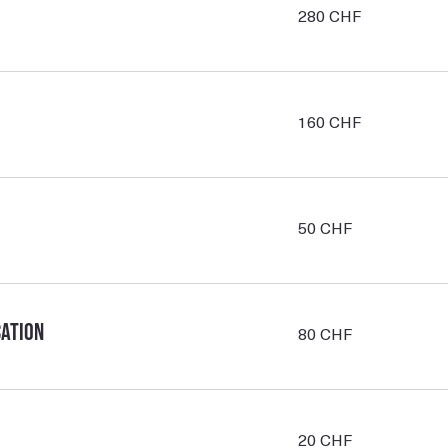
280
280 CHF
francs
suisses
160
160 CHF
francs
suisses
50
50 CHF
francs
suisses
80
cation
80 CHF
francs
suisses
20
20 CHF
francs