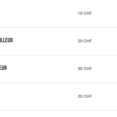
16
16 CHF
francs
suisses
20
illeur
20 CHF
francs
suisses
30
leur
30 CHF
francs
suisses
20
20 CHF
francs
suisses