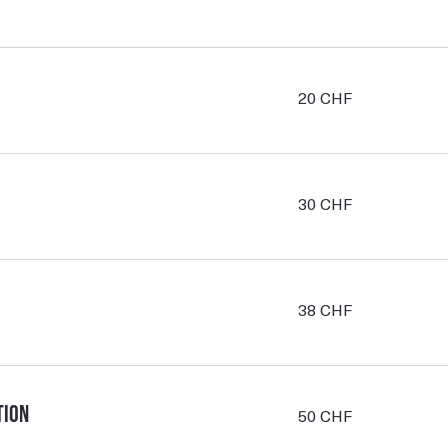
suisses
20
20 CHF
francs
suisses
30
30 CHF
francs
suisses
38
38 CHF
francs
suisses
50
tion
50 CHF
francs
suisses