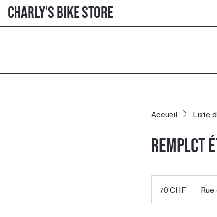
Charly's Bike Store
Accueil
Liste 
Remplct é
70
francs
70 CHF
Rue 
suisses