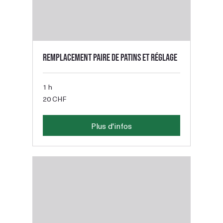
Remplacement paire de patins et réglage
1 h
20
20 CHF
francs
suisses
Plus d'infos