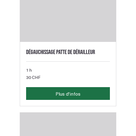
Dégauchissage patte de dérailleur
1 h
30
30 CHF
francs
suisses
Plus d'infos