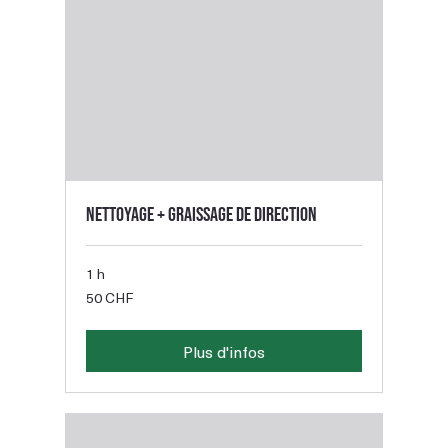
Nettoyage + graissage de direction
1 h
50
50 CHF
francs
suisses
Plus d'infos