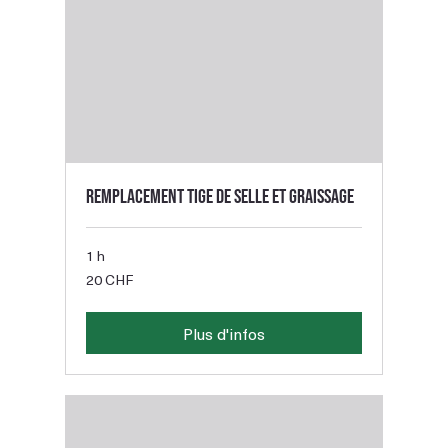
Remplacement tige de selle et graissage
1 h
20
20 CHF
francs
suisses
Plus d'infos