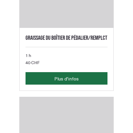
Graissage du boîtier de pédalier/remplct
1 h
40
40 CHF
francs
suisses
Plus d'infos