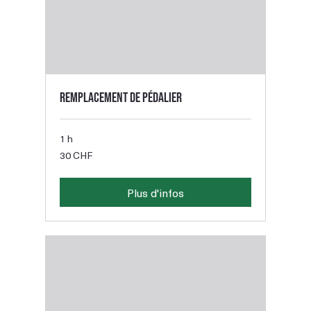
Remplacement de pédalier
1 h
30
30 CHF
francs
suisses
Plus d'infos