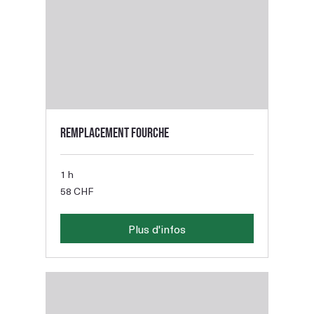
Remplacement fourche
1 h
58
58 CHF
francs
suisses
Plus d'infos