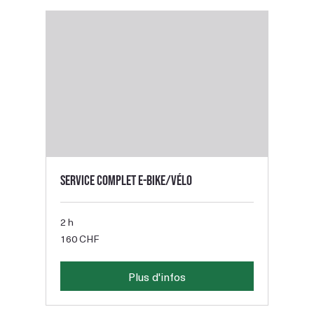
Service complet E-bike/Vélo
2 h
160
160 CHF
francs
suisses
Plus d'infos