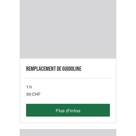
Remplacement de guidoline
1 h
30
30 CHF
francs
suisses
Plus d'infos