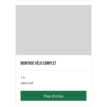
Montage vélo complet
1 h
280
280 CHF
francs
suisses
Plus d'infos