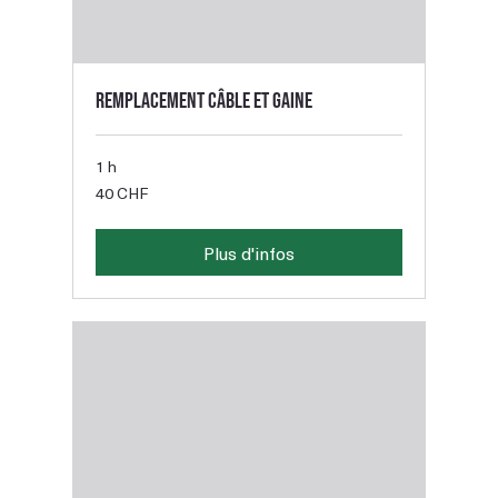
Remplacement câble et gaine
1 h
40
40 CHF
francs
suisses
Plus d'infos