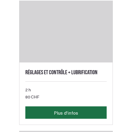
Réglages et contrôle + lubrification
2 h
80
80 CHF
francs
suisses
Plus d'infos