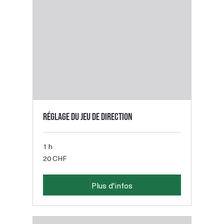
Réglage du jeu de direction
1 h
20
20 CHF
francs
suisses
Plus d'infos