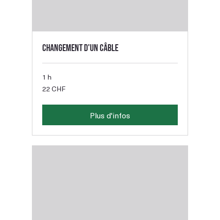
Changement d'un câble
1 h
22
22 CHF
francs
suisses
Plus d'infos