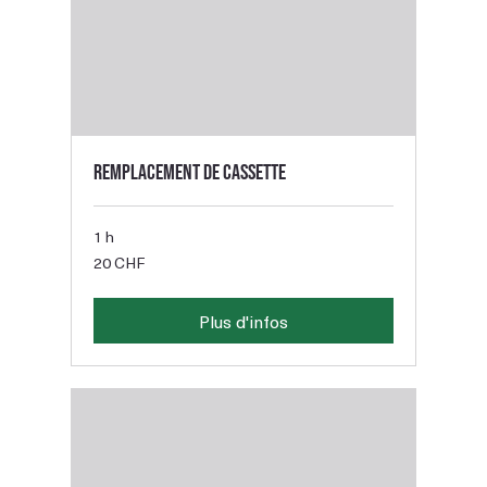
Remplacement de cassette
1 h
20
20 CHF
francs
suisses
Plus d'infos