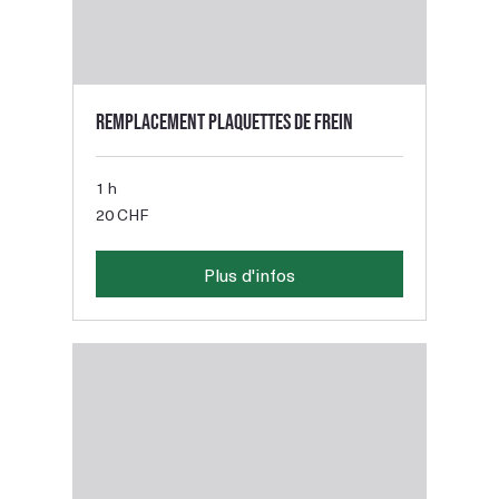
Remplacement plaquettes de frein
1 h
20
20 CHF
francs
suisses
Plus d'infos