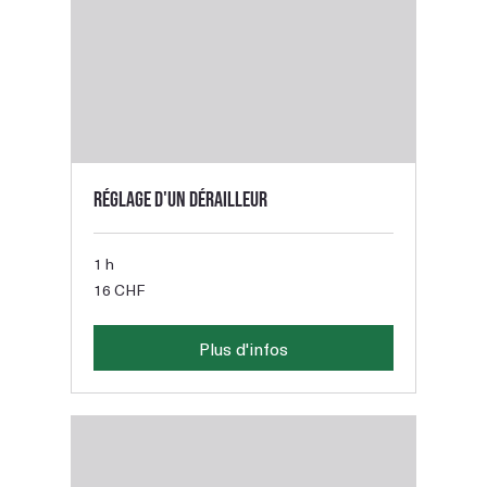
Réglage d'un dérailleur
1 h
16
16 CHF
francs
suisses
Plus d'infos