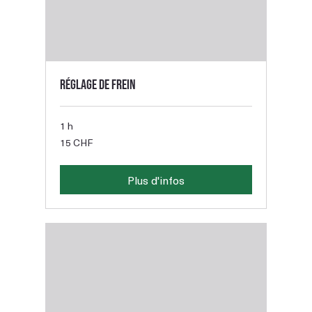
Réglage de frein
1 h
15
15 CHF
francs
suisses
Plus d'infos