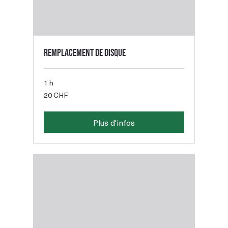
Remplacement de disque
1 h
20
20 CHF
francs
suisses
Plus d'infos