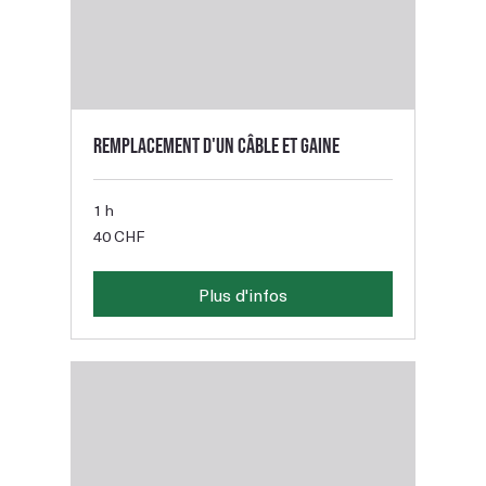
Remplacement d'un câble et gaine
1 h
40
40 CHF
francs
suisses
Plus d'infos