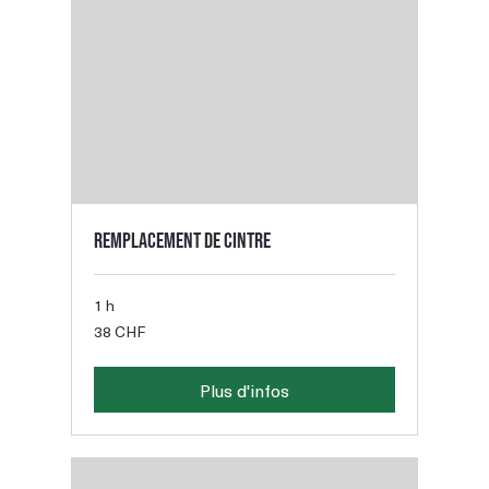
Remplacement de cintre
1 h
38
38 CHF
francs
suisses
Plus d'infos