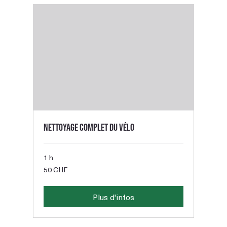
Nettoyage complet du vélo
1 h
50
50 CHF
francs
suisses
Plus d'infos