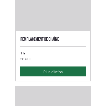
Remplacement de chaîne
1 h
20
20 CHF
francs
suisses
Plus d'infos