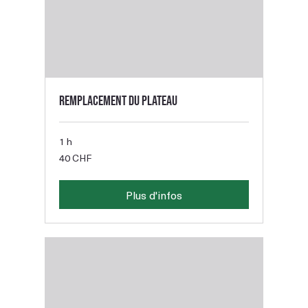
Remplacement du plateau
1 h
40
40 CHF
francs
suisses
Plus d'infos