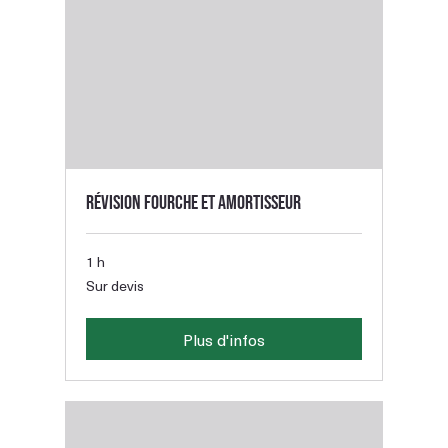
Révision fourche et amortisseur
1 h
Sur
Sur devis
devis
Plus d'infos