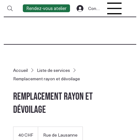
Rendez-vous atelier
Connexion
Accueil
Liste de services
Remplacement rayon et dévoilage
Remplacement rayon et
dévoilage
40
francs
40 CHF
Rue de Lausanne
suisses