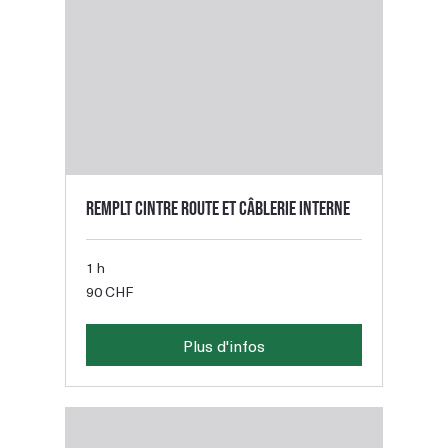
Remplt cintre route et câblerie interne
1 h
90
90 CHF
francs
suisses
Plus d'infos