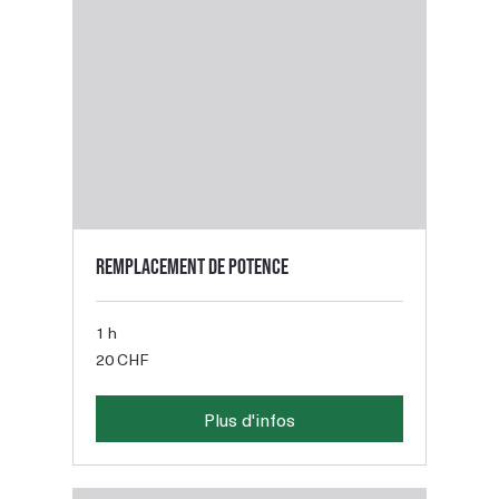
Remplacement de potence
1 h
20
20 CHF
francs
suisses
Plus d'infos