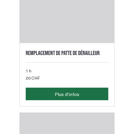
Remplacement de patte de dérailleur
1 h
20
20 CHF
francs
suisses
Plus d'infos