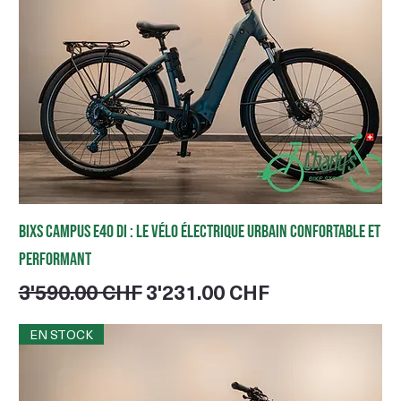
BIXS Campus E40 DI : le vélo électrique urbain confortable et
performant
Prix original
Prix promotionnel
3'590.00 CHF
3'231.00 CHF
EN STOCK