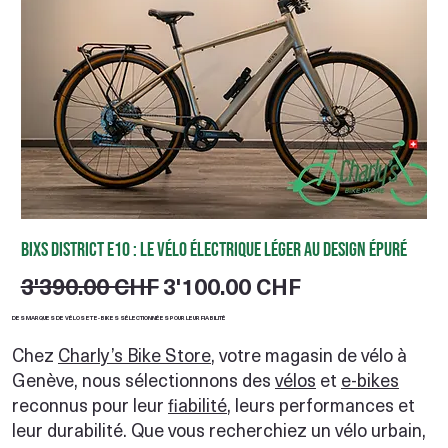
BIXS District E10 : le vélo électrique léger au design épuré
Prix original
Prix promotionnel
3'390.00 CHF
3'100.00 CHF
DES MARQUES DE VÉLOS ET E-BIKES SÉLECTIONNÉES POUR LEUR FIABILITÉ
Chez
Charly’s Bike Store
, votre magasin de vélo à
Genève, nous sélectionnons des
vélos
et
e-bikes
reconnus pour leur
fiabilité
, leurs performances et
leur durabilité. Que vous recherchiez un vélo urbain,