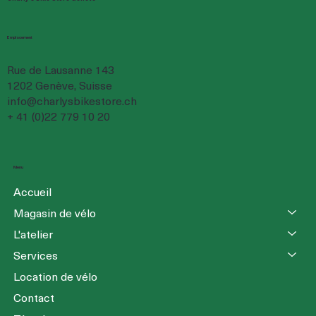
Emplacement
Rue de Lausanne 143
1202 Genève, Suisse
info@charlysbikestore.ch
+ 41 (0)22 779 10 20
Menu
Accueil
Magasin de vélo
L'atelier
Services
Location de vélo
Contact