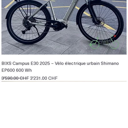
BIXS Campus E30 2025 – Vélo électrique urbain Shimano
EP600 600 Wh
Prix original
Prix promotionnel
3'590.00 CHF
3'231.00 CHF
EN STOCK
EBIKE DE DEMO