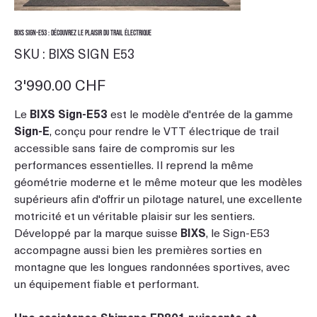
BIXS Sign-E53 : découvrez le plaisir du trail électrique
SKU
SKU :
BIXS SIGN E53
BIXS
SIGN
E53
Prix
3'990.00 CHF
Le
BIXS Sign-E53
est le modèle d'entrée de la gamme
Sign-E
, conçu pour rendre le VTT électrique de trail
accessible sans faire de compromis sur les
performances essentielles. Il reprend la même
géométrie moderne et le même moteur que les modèles
supérieurs afin d'offrir un pilotage naturel, une excellente
motricité et un véritable plaisir sur les sentiers.
Développé par la marque suisse
BIXS
, le Sign-E53
accompagne aussi bien les premières sorties en
montagne que les longues randonnées sportives, avec
un équipement fiable et performant.
Une assistance Shimano EP801 puissante et