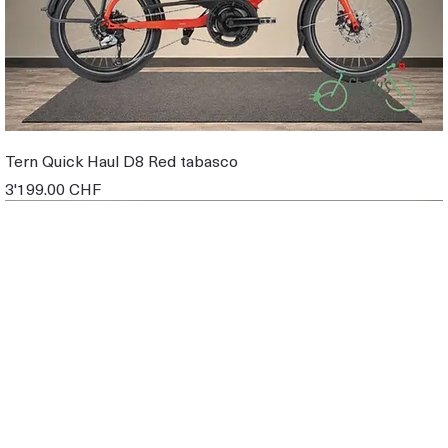
Tern Quick Haul D8 Red tabasco
Prix
3'199.00 CHF
EBIKE DE DEMO