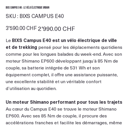
BIXS Campus E40 : le vélo électrique urbain
SKU
SKU :
BIXS CAMPUS E40
BIXS
CAMPUS
E40
Prix
3'590.00 CHF
Prix
2'990.00 CHF
d’origine
promotionnel
Le
BIXS Campus E40 est un vélo électrique de ville
et de trekking
pensé pour les déplacements quotidiens
comme pour les longues balades du week-end. Avec son
moteur Shimano EP600 développant jusqu’à 85 Nm de
couple, sa batterie intégrée de 531 Wh et son
équipement complet, il offre une assistance puissante,
une excellente stabilité et un véritable confort
d’utilisation au quotidien.
Un moteur Shimano performant pour tous les trajets
Au cœur du Campus E40 se trouve le moteur Shimano
EP600. Avec ses 85 Nm de couple, il procure des
accélérations franches et facilite les démarrages, même