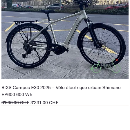
BIXS Campus E30 2025 – Vélo électrique urbain Shimano
EP600 600 Wh
Prix original
Prix promotionnel
3'590.00 CHF
3'231.00 CHF
EN STOCK
EBIKE DE DEMO