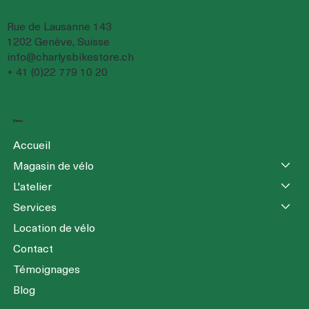
Rue de Lausanne 143
1202 Genève, Suisse
info@charlysbikestore.ch
+ 41 (0)22 779 10 20
Menu
Accueil
Magasin de vélo
L'atelier
Services
Location de vélo
Contact
Témoignages
Blog