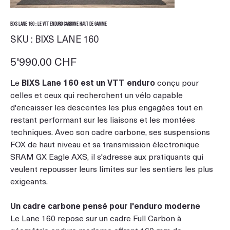
BIXS Lane 160 : le VTT enduro carbone haut de gamme
SKU
SKU :
BIXS LANE 160
BIXS
LANE
160
Prix
5'990.00 CHF
Le
BIXS Lane 160 est un VTT enduro
conçu pour
celles et ceux qui recherchent un vélo capable
d'encaisser les descentes les plus engagées tout en
restant performant sur les liaisons et les montées
techniques. Avec son cadre carbone, ses suspensions
FOX de haut niveau et sa transmission électronique
SRAM GX Eagle AXS, il s'adresse aux pratiquants qui
veulent repousser leurs limites sur les sentiers les plus
exigeants.
Un cadre carbone pensé pour l'enduro moderne
Le Lane 160 repose sur un cadre Full Carbon à
géométrie enduro moderne offrant 160 mm de