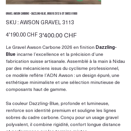
Gravel Awson Carbone – Dazzling-Blue, GRX610 2x12 & DT Swiss G1800
SKU
SKU :
AWSON GRAVEL 3113
AWSON
GRAVEL
3113
Prix
4'190.00 CHF
Prix
3'400.00 CHF
d’origine
promotionnel
Le Gravel Awson Carbone 2026 en finition
Dazzling-
Blue
incarne l’excellence et la précision d’une
fabrication suisse artisanale. Assemblé à la main à Nidau
par des mécaniciens issus du cyclisme professionnel,
ce modèle reflète l’ADN Awson : un design épuré, une
esthétique minimaliste et une sélection minutieuse de
composants haut de gamme.
Sa couleur Dazzling-Blue, profonde et lumineuse,
renforce son identité premium et souligne les lignes
sobres du cadre carbone. Conçu pour un usage gravel
polyvalent, il combine rigidité, confort longue distance
et performance sur les terrains mixtes.