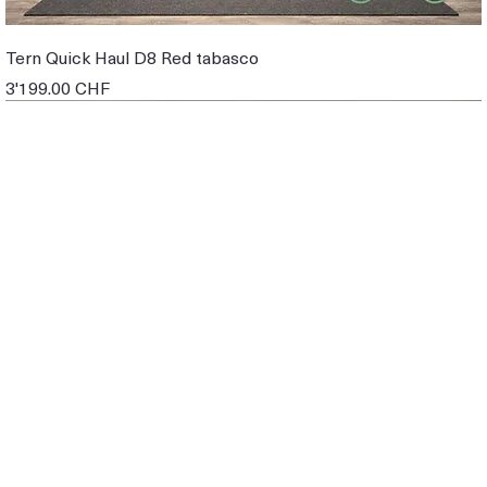
Tern Quick Haul D8 Red tabasco
Prix
3'199.00 CHF
EBIKE DE DEMO