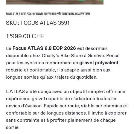
Focus ATLAS 6.8 EQP 2026 : le gravel polyvalent prêt pour toutes les aventures
SKU
SKU :
FOCUS ATLAS 3591
FOCUS
ATLAS
3591
Prix
1'999.00 CHF
Le
Focus ATLAS 6.8 EQP 2026
est désormais
disponible chez Charly’s Bike Store à Genève. Pensé
pour les cyclistes recherchant un
gravel polyvalent
,
robuste et confortable, il s’adapte aussi bien aux
longues sorties qu’aux trajets du quotidien.
L’ATLAS a été conçu avec un objectif simple : offrir une
expérience gravel capable de s’adapter à toutes les
envies d’évasion. Rapide sur route, stable sur chemins et
confortable sur de longues distances, il invite à explorer
sans contrainte et à profiter pleinement de chaque
sortie.