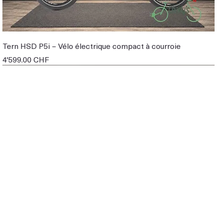
Tern HSD P5i – Vélo électrique compact à courroie
Prix
4'599.00 CHF
EBIKE DE DEMO