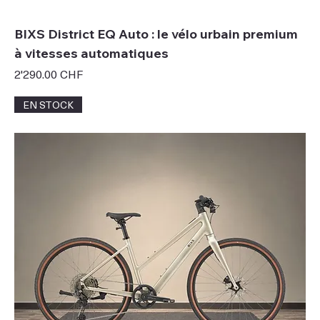
BIXS District EQ Auto : le vélo urbain premium
à vitesses automatiques
Prix
2'290.00 CHF
EN STOCK