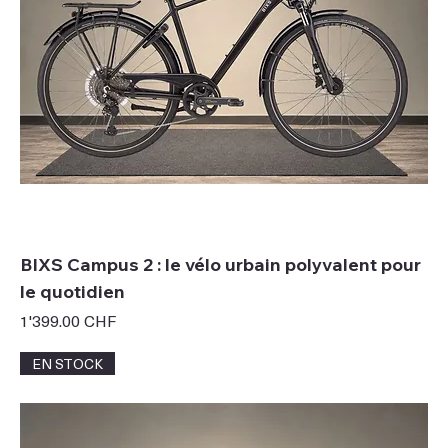
BIXS Campus 2 : le vélo urbain polyvalent pour
le quotidien
Prix
1'399.00 CHF
EN STOCK