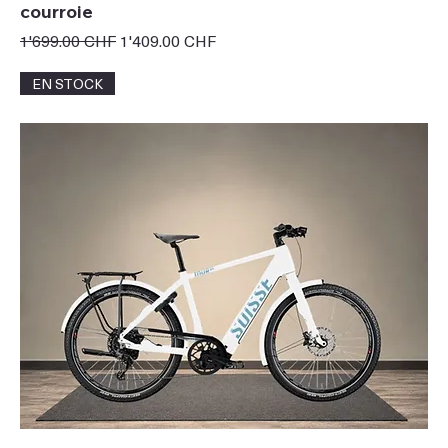
courroie
Prix original
Prix promotionnel
1'699.00 CHF
1'409.00 CHF
EN STOCK