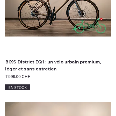
BIXS District EQ1 : un vélo urbain premium,
léger et sans entretien
Prix
1'999.00 CHF
EN STOCK