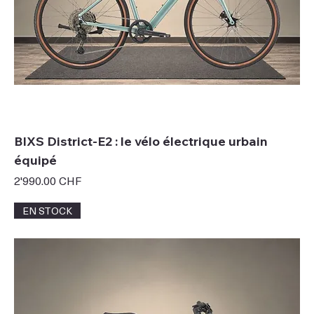
BIXS District-E2 : le vélo électrique urbain
équipé
Prix
2'990.00 CHF
EN STOCK