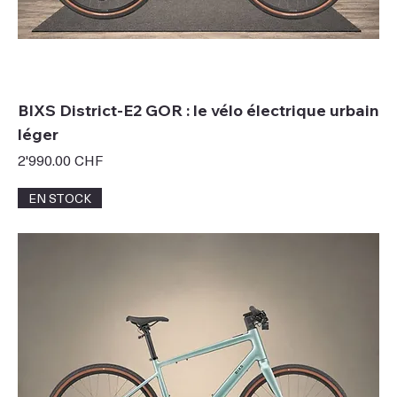
BIXS District-E2 GOR : le vélo électrique urbain
léger
Prix
2'990.00 CHF
EN STOCK