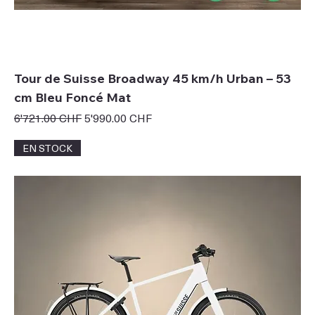
Tour de Suisse Broadway 45 km/h Urban – 53
cm Bleu Foncé Mat
Prix original
Prix promotionnel
6'721.00 CHF
5'990.00 CHF
EN STOCK