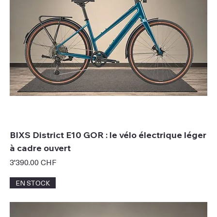
BIXS District E10 GOR : le vélo électrique léger
à cadre ouvert
Prix
3'390.00 CHF
EN STOCK