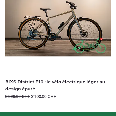
BIXS District E10 : le vélo électrique léger au
design épuré
Prix original
Prix promotionnel
3'390.00 CHF
3'100.00 CHF