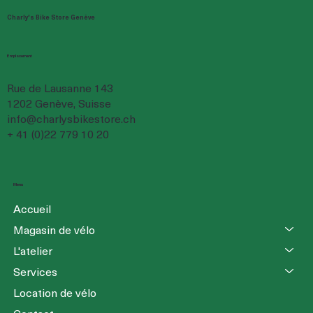
Charly's Bike Store Genève
Emplacement
Rue de Lausanne 143
1202 Genève, Suisse
info@charlysbikestore.ch
+ 41 (0)22 779 10 20
Menu
Accueil
Magasin de vélo
L'atelier
Services
Location de vélo
Contact