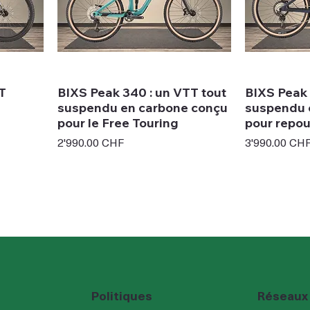
TT
BIXS Peak 340 : un VTT tout
BIXS Peak 
suspendu en carbone conçu
suspendu 
pour le Free Touring
pour repou
Prix
Prix
2'990.00 CHF
3'990.00 CH
Réseaux
Politiques