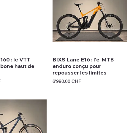
160 : le VTT
BIXS Lane E16 : l'e-MTB
rbone haut de
enduro conçu pour
repousser les limites
Prix
F
6'990.00 CHF