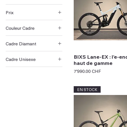
Prix
Couleur Cadre
2 990 CHF
7 990 CHF
Cadre Diamant
L
BIXS Lane-EX : l’e-en
Cadre Unisexe
M
haut de gamme
L
Prix
S
7'990.00 CHF
M
XL
S
EN STOCK
XL