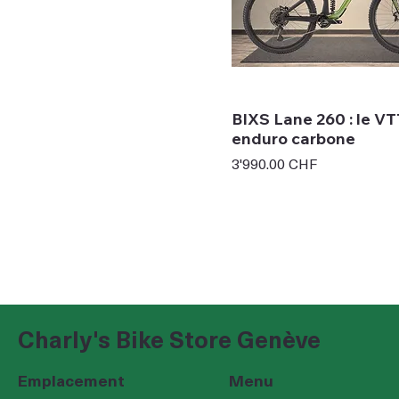
BIXS Lane 260 : le V
enduro carbone
Prix
3'990.00 CHF
Charly's Bike Store Genève
Emplacement
Menu