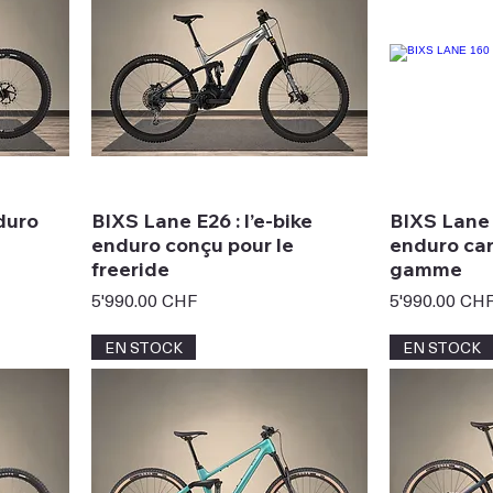
duro
BIXS Lane E26 : l’e-bike
BIXS Lane 
enduro conçu pour le
enduro ca
freeride
gamme
Prix
Prix
5'990.00 CHF
5'990.00 CH
EN STOCK
EN STOCK