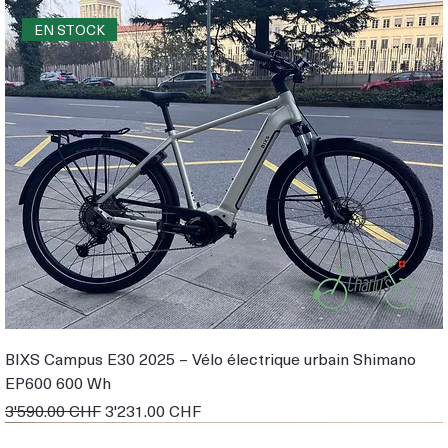
EN STOCK
BIXS Campus E30 2025 – Vélo électrique urbain Shimano
EP600 600 Wh
Prix original
Prix promotionnel
3'590.00 CHF
3'231.00 CHF