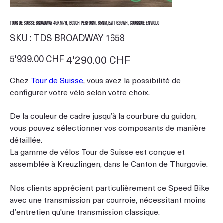
Tour de Suisse Broadway 45km/h, Bosch Perform. 85Nm,Batt 625Wh, Courroie Enviolo
SKU
SKU :
TDS BROADWAY 1658
TDS
BROADWAY
1658
Prix
5'939.00 CHF
Prix
4'290.00 CHF
d’origine
promotionnel
Chez
Tour de Suisse
, vous avez la possibilité de
configurer votre vélo selon votre choix.
De la couleur de cadre jusqu’à la courbure du guidon,
vous pouvez sélectionner vos composants de manière
détaillée.
La gamme de vélos Tour de Suisse est conçue et
assemblée à Kreuzlingen, dans le Canton de Thurgovie.
Nos clients apprécient particulièrement ce Speed Bike
avec une transmission par courroie, nécessitant moins
d’entretien qu'une transmission classique.