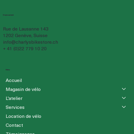
Emplacement
Rue de Lausanne 143
1202 Genève, Suisse
info@charlysbikestore.ch
+ 41 (0)22 779 10 20
Menu
Accueil
Magasin de vélo
L'atelier
Services
Location de vélo
Contact
Témoignages