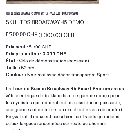
Tour de Suisse Broadway 45 Smart System – Vélo électrique d'occasion
SKU
SKU :
TDS BROADWAY 45 DEMO
TDS
BROADWAY
45
Prix
5'700.00 CHF
Prix
3'300.00 CHF
DEMO
d’origine
promotionnel
Prix neuf :
5 700 CHF
Prix promotion :
3 300 CHF
État :
Vélo de démonstration (occasion)
Taille :
53 cm
Couleur :
Noir mat avec décor transparent Sport
Le
Tour de Suisse Broadway 45 Smart System
est un
vélo électrique de trekking haut de gamme conçu pour
les cyclistes qui recherchent une assistance puissante,
une grande autonomie et un excellent niveau de confort.
Polyvalent, il convient aussi bien aux trajets quotidiens
qu'aux longues randonnées sur route ou chemins
roulants.