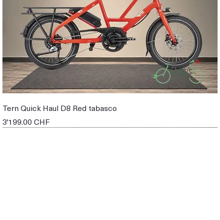
Tern Quick Haul D8 Red tabasco
Prix
3'199.00 CHF
EBIKE DE DEMO