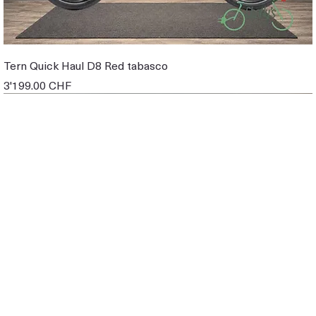
Tern Quick Haul D8 Red tabasco
Prix
3'199.00 CHF
EBIKE DE DEMO