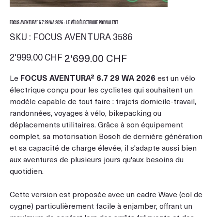
FOCUS AVENTURA² 6.7 29 WA 2026 : le vélo électrique polyvalent
SKU
SKU :
FOCUS AVENTURA 3586
FOCUS
AVENTURA
3586
Prix
2'999.00 CHF
Prix
2'699.00 CHF
d’origine
promotionnel
Le
FOCUS AVENTURA² 6.7 29 WA 2026
est un vélo
électrique conçu pour les cyclistes qui souhaitent un
modèle capable de tout faire : trajets domicile-travail,
randonnées, voyages à vélo, bikepacking ou
déplacements utilitaires. Grâce à son équipement
complet, sa motorisation Bosch de dernière génération
et sa capacité de charge élevée, il s'adapte aussi bien
aux aventures de plusieurs jours qu'aux besoins du
quotidien.
Cette version est proposée avec un cadre Wave (col de
cygne) particulièrement facile à enjamber, offrant un
maximum de confort lors des arrêts fréquents et des