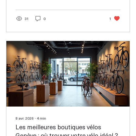
31
0
1
8 avr. 2026
∙
4
min
Les meilleures boutiques vélos
Genève : où trouver votre vélo idéal ?