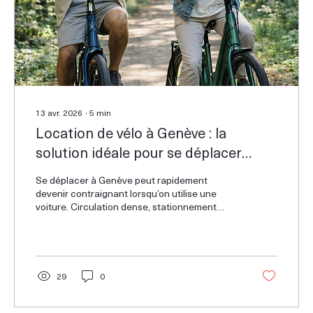
13 avr. 2026
∙
5
min
Location de vélo à Genève : la
solution idéale pour se déplacer
librement en ville
Se déplacer à Genève peut rapidement
devenir contraignant lorsqu’on utilise une
voiture. Circulation dense, stationnement
limité, coûts élevés… autant de freins qui
rendent le vélo particulièrement attractif. En
optant pour une location, vous bénéficiez
immédiatement d’un moyen de transport agile,
capable de s’adapter à tous vos trajets.
29
0