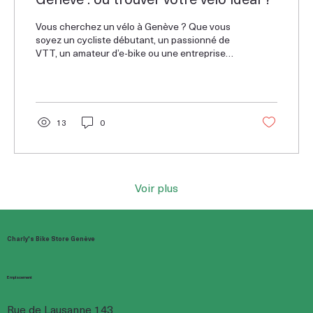
Vous cherchez un vélo à Genève ? Que vous
soyez un cycliste débutant, un passionné de
VTT, un amateur d’e-bike ou une entreprise
souhaitant équiper ses collaborateurs, trouver
le bon magasin est essentiel. Genève regorge
de boutiques spécialisées, mais comment
choisir celle qui vous conviendra le mieux ?
13
0
Voir plus
Charly's Bike Store Genève
Emplacement
Rue de Lausanne 143