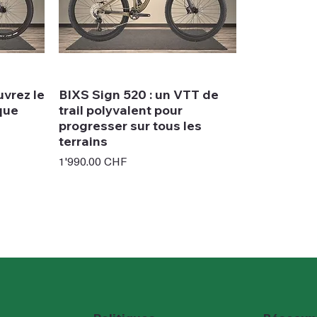
uvrez le
BIXS Sign 520 : un VTT de
ique
trail polyvalent pour
progresser sur tous les
terrains
Prix
1'990.00 CHF