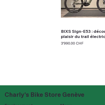
BIXS Sign-E53 : déco
plaisir du trail électr
Prix
3'990.00 CHF
Charly's Bike Store Genève