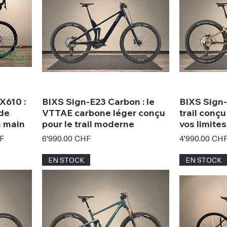
X610 :
BIXS Sign-E23 Carbon : le
BIXS Sign-
 de
VTTAE carbone léger conçu
trail conç
 main
pour le trail moderne
vos limites
ionnel
Prix
Prix
F
6'990.00 CHF
4'990.00 CH
EN STOCK
EN STOCK