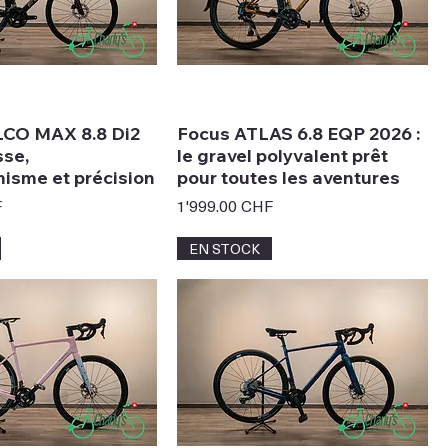
LCO MAX 8.8 Di2
Focus ATLAS 6.8 EQP 2026 :
sse,
le gravel polyvalent prêt
isme et précision
pour toutes les aventures
Prix
F
1'999.00 CHF
EN STOCK