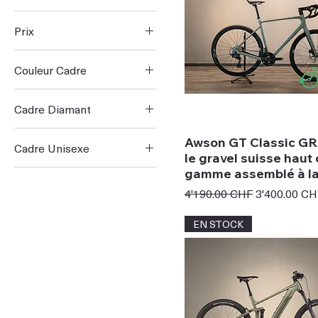
Prix
Couleur Cadre
1 999 CHF
6 990 CHF
Cadre Diamant
52 cm
Awson GT Classic GR
Cadre Unisexe
L
le gravel suisse haut
L
gamme assemblé à la
M
Prix original
Prix promot
4'190.00 CHF
3'400.00 CH
M
S
S
XL
EN STOCK
XL
XS
XXS