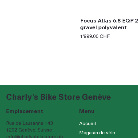
Focus Atlas 6.8 EQP 2
gravel polyvalent
Prix
1'999.00 CHF
Charly's Bike Store Genève
Emplacement
Menu
Rue de Lausanne 143
Accueil
1202 Genève, Suisse
Magasin de vélo
info@charlysbikestore.ch