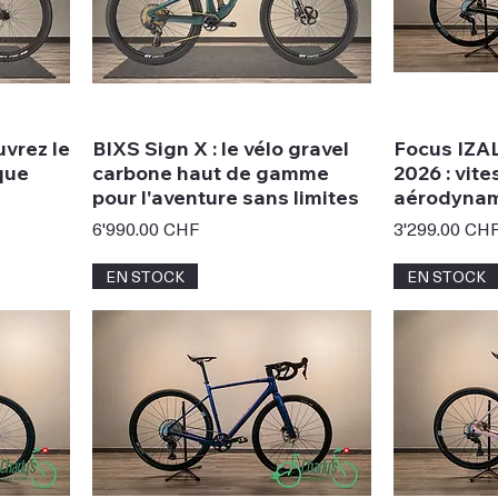
uvrez le
BIXS Sign X : le vélo gravel
Focus IZA
ique
carbone haut de gamme
2026 : vite
pour l'aventure sans limites
aérodynam
Prix
Prix
6'990.00 CHF
3'299.00 CH
EN STOCK
EN STOCK