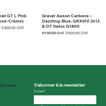
el GT L Pink
Gravel Awson Carbone –
ose-Crème)
Dazzling-Blue, GRX610 2x12
& DT Swiss G1800
Prix promotionnel
F
3'400.00 CHF
Prix original
Prix promotionnel
4'190.00 CHF
3'400.00 CHF
 Sociaux
S'abonner à la newsletter
E-mail
*