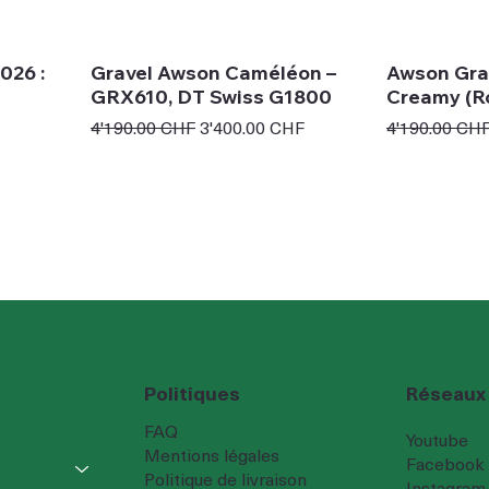
026 :
Gravel Awson Caméléon –
Awson Grav
GRX610, DT Swiss G1800
Creamy (R
Prix original
Prix promotionnel
Prix original
4'190.00 CHF
3'400.00 CHF
4'190.00 CH
Réseaux
Politiques
FAQ
Youtube
Mentions légales
Facebook
Politique de livraison
Instagram