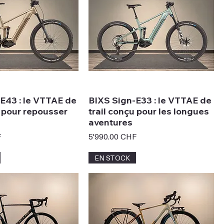
E43 : le VTTAE de
BIXS Sign-E33 : le VTTAE de
u pour repousser
trail conçu pour les longues
aventures
Prix
F
5'990.00 CHF
EN STOCK