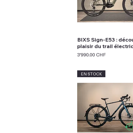
BIXS Sign-E53 : déco
plaisir du trail électr
Prix
3'990.00 CHF
EN STOCK