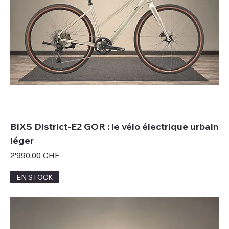
BIXS District-E2 GOR : le vélo électrique urbain
léger
Prix
2'990.00 CHF
EN STOCK