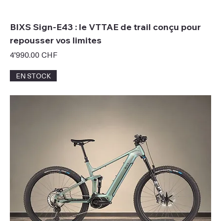
BIXS Sign-E43 : le VTTAE de trail conçu pour
repousser vos limites
Prix
4'990.00 CHF
EN STOCK