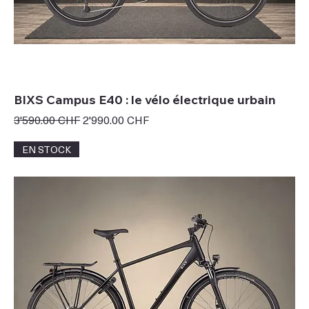
BIXS Campus E40 : le vélo électrique urbain
Prix original
Prix promotionnel
3'590.00 CHF
2'990.00 CHF
EN STOCK