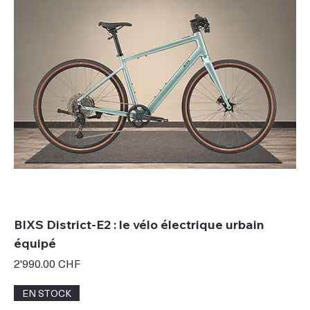
BIXS District-E2 : le vélo électrique urbain
équipé
Prix
2'990.00 CHF
EN STOCK