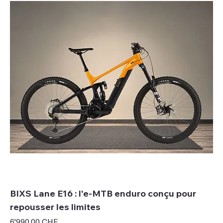
BIXS Lane E16 : l'e-MTB enduro conçu pour
repousser les limites
Prix
6'990.00 CHF