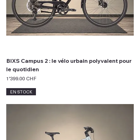
BIXS Campus 2 : le vélo urbain polyvalent pour
le quotidien
Prix
1'399.00 CHF
EN STOCK