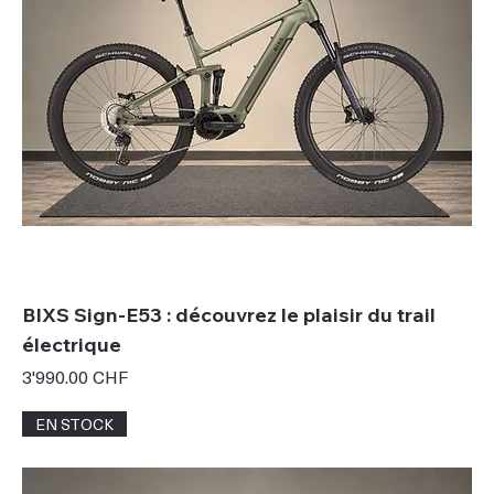
BIXS Sign-E53 : découvrez le plaisir du trail
électrique
Prix
3'990.00 CHF
EN STOCK