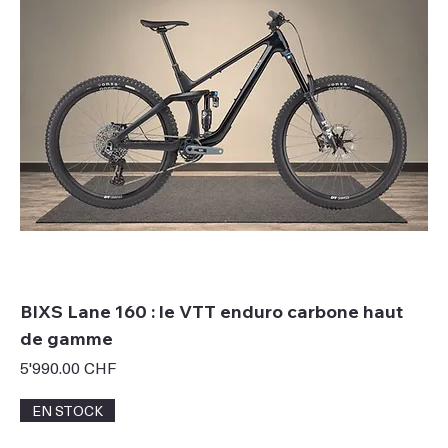
BIXS Lane 160 : le VTT enduro carbone haut
de gamme
Prix
5'990.00 CHF
EN STOCK