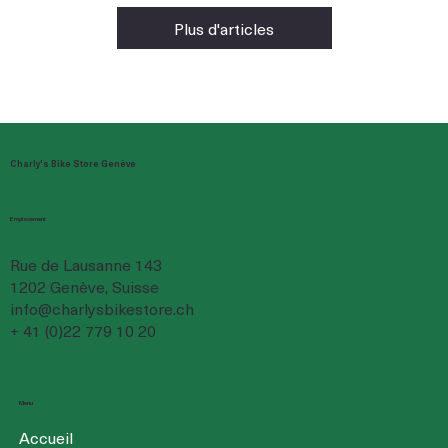
Plus d'articles
Charly's Bike Store Genève
Emplacement
Rue de Lausanne 143
1202 Genève, Suisse
info@charlysbikestore.ch
+ 41 (0)22 779 10 20
Menu
Accueil