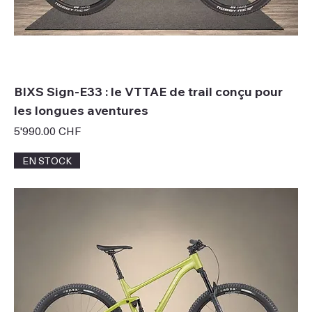
BIXS Sign-E33 : le VTTAE de trail conçu pour
les longues aventures
Prix
5'990.00 CHF
EN STOCK