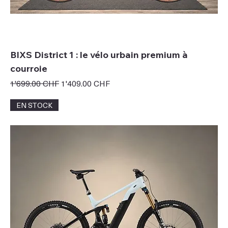
BIXS District 1 : le vélo urbain premium à
courroie
Prix original
Prix promotionnel
1'699.00 CHF
1'409.00 CHF
EN STOCK