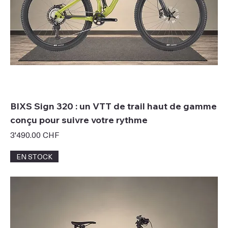
BIXS Sign 320 : un VTT de trail haut de gamme
conçu pour suivre votre rythme
Prix
3'490.00 CHF
EN STOCK