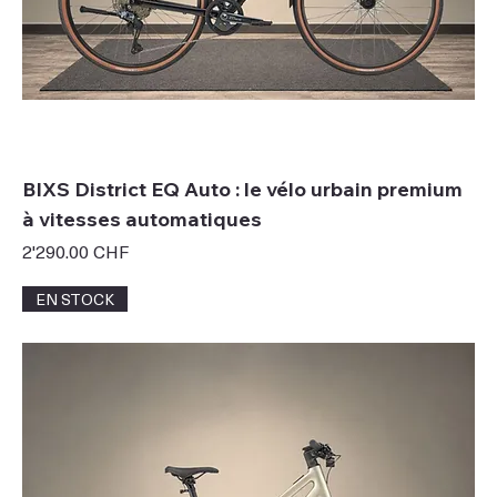
BIXS District EQ Auto : le vélo urbain premium
à vitesses automatiques
Prix
2'290.00 CHF
EN STOCK