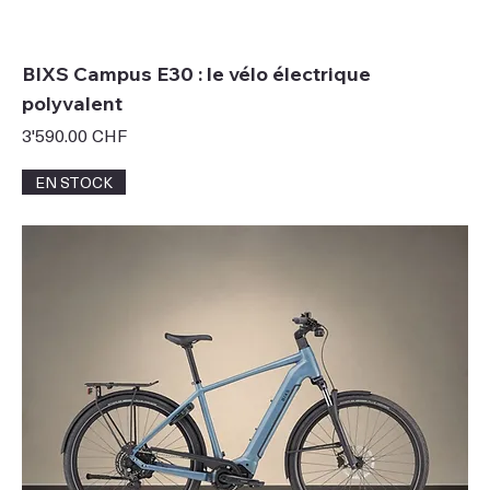
BIXS Campus E30 : le vélo électrique
polyvalent
Prix
3'590.00 CHF
EN STOCK