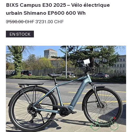
BIXS Campus E30 2025 – Vélo électrique
urbain Shimano EP600 600 Wh
Prix original
Prix promotionnel
3'590.00 CHF
3'231.00 CHF
EN STOCK