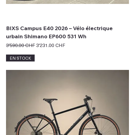
BIXS Campus E40 2026 – Vélo électrique
urbain Shimano EP600 531 Wh
Prix original
Prix promotionnel
3'590.00 CHF
3'231.00 CHF
EN STOCK