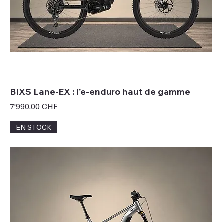
BIXS Lane-EX : l’e-enduro haut de gamme
Prix
7'990.00 CHF
EN STOCK