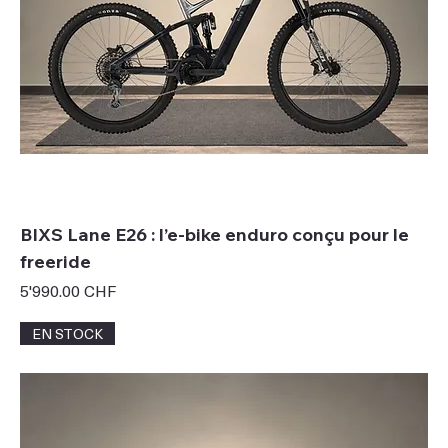
BIXS Lane E26 : l’e-bike enduro conçu pour le
freeride
Prix
5'990.00 CHF
EN STOCK