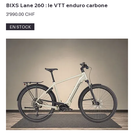
BIXS Lane 260 : le VTT enduro carbone
Prix
3'990.00 CHF
EN STOCK