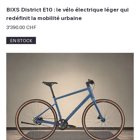
BIXS District E10 : le vélo électrique léger qui
redéfinit la mobilité urbaine
Prix
3'390.00 CHF
EN STOCK