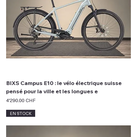
BIXS Campus E10 : le vélo électrique suisse
pensé pour la ville et les longues e
Prix
4'290.00 CHF
EN STOCK