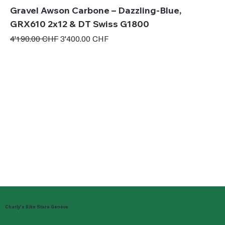
Gravel Awson Carbone – Dazzling-Blue,
GRX610 2x12 & DT Swiss G1800
Prix original
Prix promotionnel
4'190.00 CHF
3'400.00 CHF
Charly's Bike Store Genève