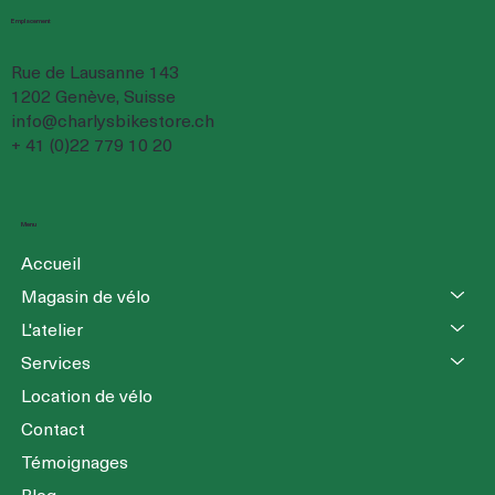
Emplacement
Rue de Lausanne 143
1202 Genève, Suisse
info@charlysbikestore.ch
+ 41 (0)22 779 10 20
Menu
Accueil
Magasin de vélo
L'atelier
Services
Location de vélo
Contact
Témoignages
Blog