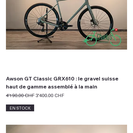
Awson GT Classic GRX610 : le gravel suisse
haut de gamme assemblé à la main
Prix original
Prix promotionnel
4'190.00 CHF
3'400.00 CHF
EN STOCK