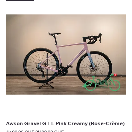
Awson Gravel GT L Pink Creamy (Rose-Crème)
Prix original
Prix promotionnel
4'190.00 CHF
3'400.00 CHF