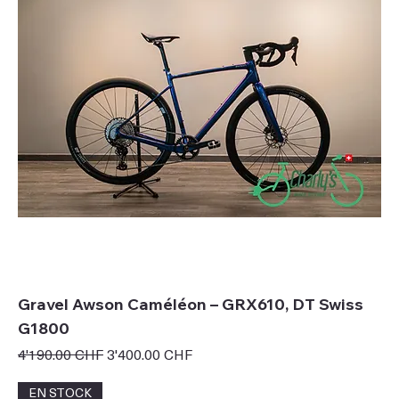
Gravel Awson Caméléon – GRX610, DT Swiss
G1800
Prix original
Prix promotionnel
4'190.00 CHF
3'400.00 CHF
EN STOCK