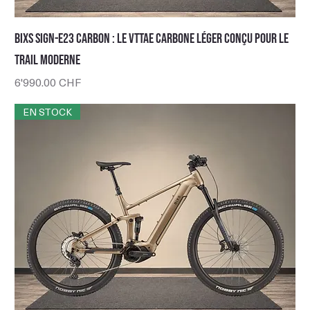
BIXS Sign-E23 Carbon : le VTTAE carbone léger conçu pour le
trail moderne
Prix
6'990.00 CHF
EN STOCK