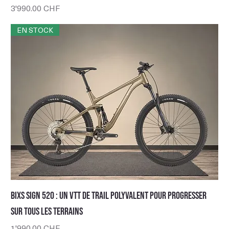
Prix
3'990.00 CHF
EN STOCK
BIXS Sign 520 : un VTT de trail polyvalent pour progresser
sur tous les terrains
Prix
1'990.00 CHF