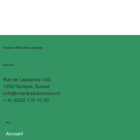
Charly's Bike Store Genève
Emplacement
Rue de Lausanne 143
1202 Genève, Suisse
info@charlysbikestore.ch
+ 41 (0)22 779 10 20
Menu
Accueil