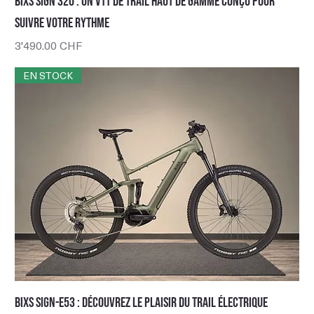
BIXS Sign 320 : un VTT de trail haut de gamme conçu pour
suivre votre rythme
Prix
3'490.00 CHF
EN STOCK
BIXS Sign-E53 : découvrez le plaisir du trail électrique