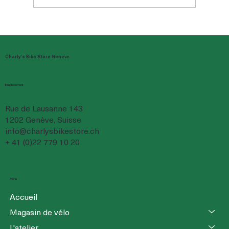
Speed bike 45 km/h en Suisse : permis, assurance et
règles de circulation
Charly's Bike Store Genève
Emplacement
Rue de Lausanne 143
1202 Genève, Suisse
info@charlysbikestore.ch
+ 41 (0)22 779 10 20
Menu
Accueil
Magasin de vélo
L'atelier