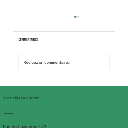
Commentaires
Rédigez un commentaire...
Speed bike 45 km/h en Suisse : permis, assurance et
règles de circulation
Charly's Bike Store Genève
Emplacement
Rue de Lausanne 143