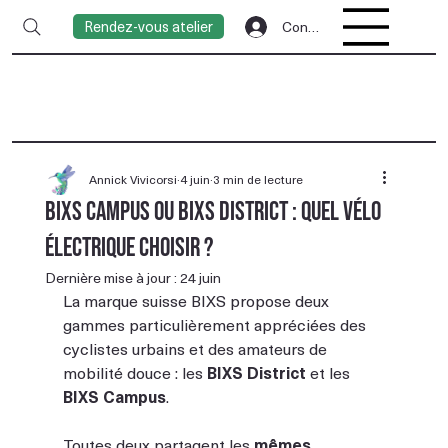
Rendez-vous atelier
Connexion
Annick Vivicorsi
4 juin
3 min de lecture
BIXS Campus ou BIXS District : quel vélo
électrique choisir ?
Dernière mise à jour :
24 juin
La marque suisse BIXS propose deux 
gammes particulièrement appréciées des 
cyclistes urbains et des amateurs de 
mobilité douce : les 
BIXS District
 et les 
BIXS Campus
. 
Toutes deux partagent les
 mêmes 