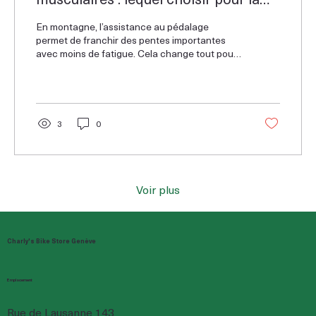
montagne en Suisse ?
En montagne, l’assistance au pédalage
permet de franchir des pentes importantes
avec moins de fatigue. Cela change tout pour
les cyclistes qui veulent profiter du relief sans
se mettre dans le rouge à chaque sortie.
3
0
Voir plus
Charly's Bike Store Genève
Emplacement
Rue de Lausanne 143