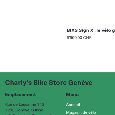
BIXS Sign X : le vélo
Prix
6'990.00 CHF
Charly's Bike Store Genève
Emplacement
Menu
Rue de Lausanne 143
Accueil
1202 Genève, Suisse
Magasin de vélo