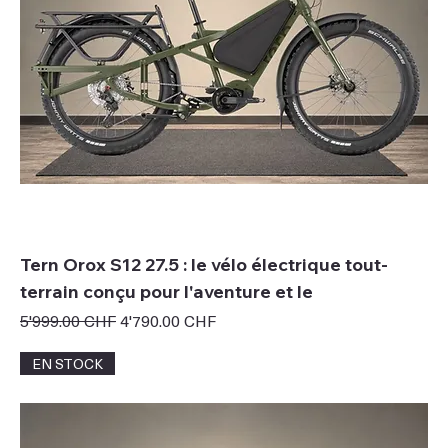
Tern Orox S12 27.5 : le vélo électrique tout-
terrain conçu pour l'aventure et le
Prix original
Prix promotionnel
5'999.00 CHF
4'790.00 CHF
EN STOCK