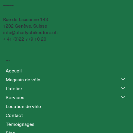
Emplacement
Rue de Lausanne 143
1202 Genève, Suisse
info@charlysbikestore.ch
+ 41 (0)22 779 10 20
Menu
Accueil
Magasin de vélo
L'atelier
Services
Location de vélo
Contact
Témoignages
Blog