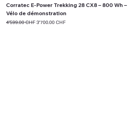
Corratec E-Power Trekking 28 CX8 – 800 Wh –
Vélo de démonstration
Prix original
Prix promotionnel
4'599.00 CHF
3'700.00 CHF