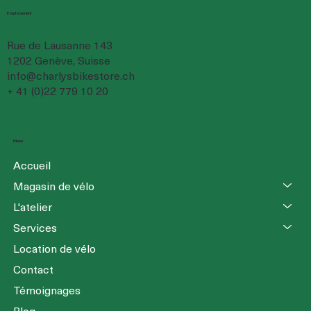
Emplacement
Rue de Lausanne 143
1202 Genève, Suisse
info@charlysbikestore.ch
+ 41 (0)22 779 10 20
Menu
Accueil
Magasin de vélo
L'atelier
Services
Location de vélo
Contact
Témoignages
Blog