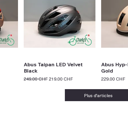
Abus Taipan LED Velvet
Abus Hyp
Black
Gold
Prix original
Prix promotionnel
Prix
249.00 CHF
219.00 CHF
229.00 CHF
Plus d'articles