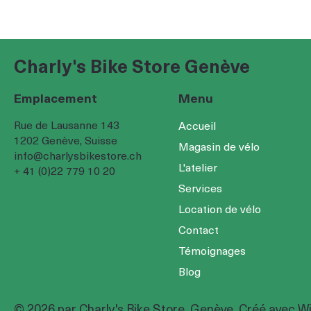
Charly's Bike Store Genève
Emplacement
Menu
Rue de Lausanne 143
Accueil
1202 Genève, Suisse
Magasin de vélo
info@charlysbikestore.ch
L'atelier
+ 41 (0)22 779 10 20
Services
Location de vélo
Contact
Témoignages
Blog
© 2026 par Charly's Bike Store, Genève. Créé avec
Wi