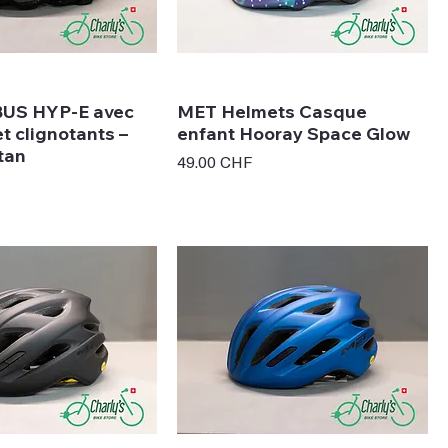
US HYP-E avec
MET Helmets Casque
t clignotants –
enfant Hooray Space Glow
tan
Prix
49.00 CHF