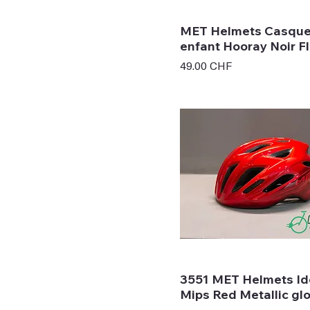
MET Helmets Casqu
enfant Hooray Noir 
Prix
49.00 CHF
3551 MET Helmets Id
Mips Red Metallic gl