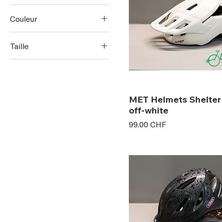
Couleur
Taille
L
M
M/L
MET Helmets Shelter
S
off-white
Taille unique
Prix
99.00 CHF
XL
XS