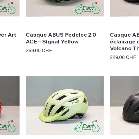
er Art
Casque ABUS Pedelec 2.0
Casque AB
ACE – Signal Yellow
éclairage e
nnel
Volcano Ti
Prix
259.00 CHF
Prix
229.00 CHF