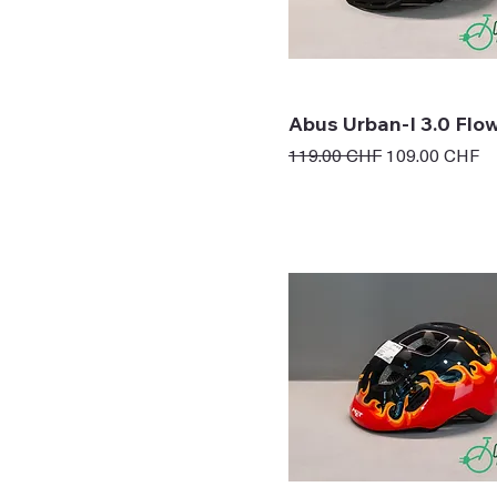
Abus Urban-I 3.0 Flow
Prix original
Prix promotio
119.00 CHF
109.00 CHF