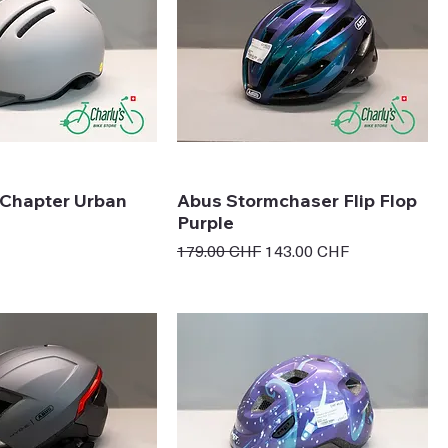
Chapter Urban
Abus Stormchaser Flip Flop
Purple
Prix original
Prix promotionnel
179.00 CHF
143.00 CHF