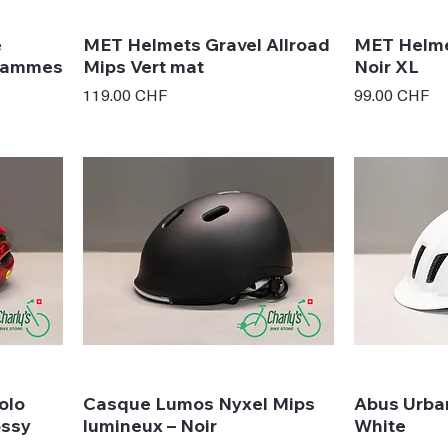
e
MET Helmets Gravel Allroad
MET Helme
Flammes
Mips Vert mat
Noir XL
Prix
Prix
119.00 CHF
99.00 CHF
olo
Casque Lumos Nyxel Mips
Abus Urban
ossy
lumineux – Noir
White