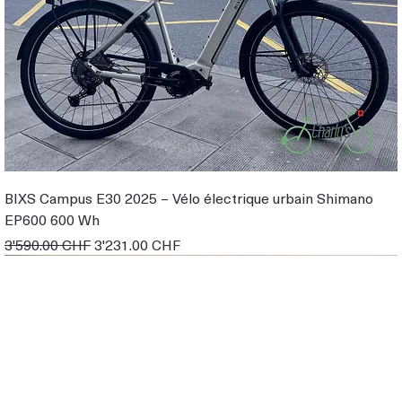
BIXS Campus E30 2025 – Vélo électrique urbain Shimano
EP600 600 Wh
Prix original
Prix promotionnel
3'590.00 CHF
3'231.00 CHF
EN STOCK
EBIKE DE DEMO