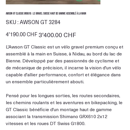
Awson GT Classic GRX610 : le gravel suisse haut de gamme assemblé à la main
SKU
SKU :
AWSON GT 3284
AWSON
GT
3284
Prix
4'190.00 CHF
Prix
3'400.00 CHF
d’origine
promotionnel
L'Awson GT Classic est un vélo gravel premium conçu et
assemblé à la main en Suisse, à Nidau, au bord du lac de
Bienne. Développé par des passionnés de cyclisme et
de mécanique de précision, il incarne la vision d'un vélo
capable d'allier performance, confort et élégance dans
un ensemble particulièrement abouti.
Pensé pour les longues sorties, les routes secondaires,
les chemins roulants et les aventures en bikepacking, le
GT Classic bénéficie d'un montage haut de gamme
associant la transmission Shimano GRX610 2x12
vitesses et les roues DT Swiss G1800.