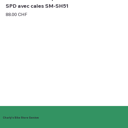
SPD avec cales SM-SH51
Prix
88.00 CHF
Charly's Bike Store Genève