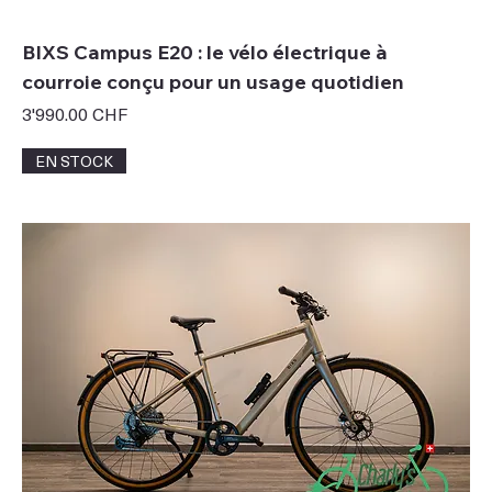
BIXS Campus E20 : le vélo électrique à
courroie conçu pour un usage quotidien
Prix
3'990.00 CHF
EN STOCK