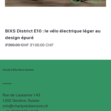
BIXS District E10 : le vélo électrique léger au
design épuré
Prix original
Prix promotionnel
3'390.00 CHF
3'100.00 CHF
Charly's Bike Store Genève
Emplacement
Rue de Lausanne 143
1202 Genève, Suisse
info@charlysbikestore.ch